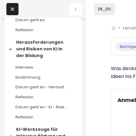
Zum Hauptinhalt
DE_DU
Interview
Darum geht es
Lerna
Home
Reflexion
Abschluss
Lernangebote
Herausforderungen
Beiträge
und Risiken von KI in
Einklappen
Podcasts
der Bildung
Interview
Was denkst
Meine Lernangebote
Ideen ins 
Einstimmung
Darum geht es - Herausforderungen und Risiken
News
Reflexion
Anmel
Veranstaltungen
Darum geht es - KI - Risiko für die Bildung
Reflexion
Über uns
KI-Werkzeuge für
Kontakt
inklusive Bildung und