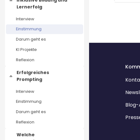
Einklappen
Lernerfolg
Interview
Einstimmung
Darum geht es
KI Projekte
Reflexion
Komm
Erfolgreiches
Einklappen
Prompting
Konta
Interview
Newsl
Einstimmung
Blog-
Darum geht es
Press
Reflexion
Welche