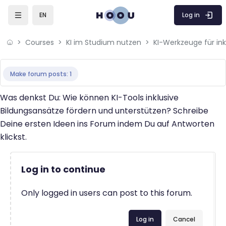
Skip to main content
Log in
EN
Courses
KI im Studium nutzen
Completion requirements
Make forum posts: 1
Was denkst Du: Wie können KI-Tools inklusive
Bildungsansätze fördern und unterstützen? Schreibe
Deine ersten Ideen ins Forum indem Du auf Antworten
klickst.
Log in to continue
Only logged in users can post to this forum.
Log in
Cancel