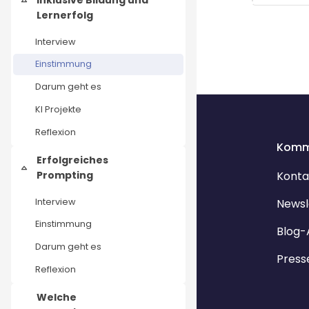
Einklappen
Lernerfolg
Interview
Einstimmung
Darum geht es
KI Projekte
Reflexion
Komm
Erfolgreiches
Einklappen
Prompting
Konta
Interview
Newsl
Einstimmung
Blog-
Darum geht es
Press
Reflexion
Welche