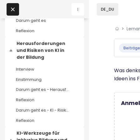
Zum Hauptinhalt
DE_DU
Interview
Darum geht es
Lerna
Home
Reflexion
Abschluss
Lernangebote
Herausforderungen
Beiträge
und Risiken von KI in
Einklappen
Podcasts
der Bildung
Interview
Was denkst
Meine Lernangebote
Ideen ins 
Einstimmung
Darum geht es - Herausforderungen und Risiken
News
Reflexion
Anmel
Veranstaltungen
Darum geht es - KI - Risiko für die Bildung
Reflexion
Über uns
KI-Werkzeuge für
Kontakt
inklusive Bildung und