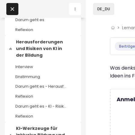
Zum Hauptinhalt
DE_DU
Interview
Darum geht es
Lerna
Home
Reflexion
Abschluss
Lernangebote
Herausforderungen
Beiträge
und Risiken von KI in
Einklappen
Podcasts
der Bildung
Interview
Was denkst
Meine Lernangebote
Ideen ins 
Einstimmung
Darum geht es - Herausforderungen und Risiken
News
Reflexion
Anmel
Veranstaltungen
Darum geht es - KI - Risiko für die Bildung
Reflexion
Über uns
KI-Werkzeuge für
Kontakt
inklusive Bildung und