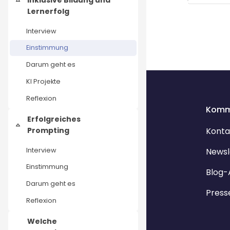
Einklappen
Lernerfolg
Interview
Einstimmung
Darum geht es
KI Projekte
Reflexion
Komm
Erfolgreiches
Einklappen
Prompting
Konta
Interview
Newsl
Einstimmung
Blog-
Darum geht es
Press
Reflexion
Welche