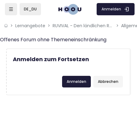
Zum Hauptinhalt
Anmelden
DE_DU
Lernangebote
RUVIVAL - Den ländlichen Raum beleben
Allgem
Abschlussbedingungen
Offenes Forum ohne Themeneinschränkung
Anmelden zum Fortsetzen
Anmelden
Abbrechen