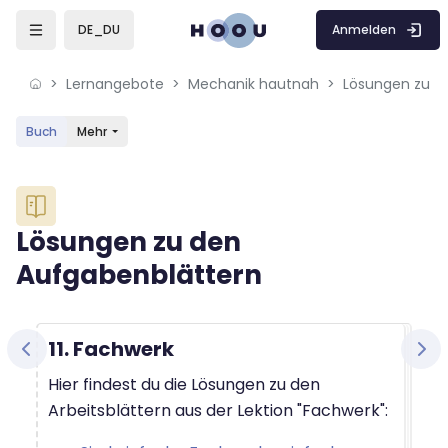
Skip to sidebar navigation menu
Skip to mobile navigation menu
Skip to sidebar hidden blocks
Skip to page footer
Zum Hauptinhalt
Anmelden
DE_DU
Lernangebote
Mechanik hautnah
Lösungen zu d
Buch
Mehr
Blöcke
Lösungen zu den
Aufgabenblättern
Blöcke
Abschlussbedingungen
11. Fachwerk
Hier findest du die Lösungen zu den
Arbeitsblättern aus der Lektion "Fachwerk":