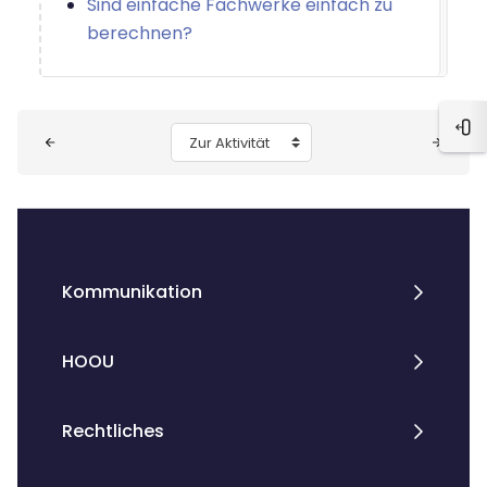
Sind einfache Fachwerke einfach zu
berechnen?
Blöcke
Blo
Zur Aktivität
Kommunikation
HOOU
Rechtliches