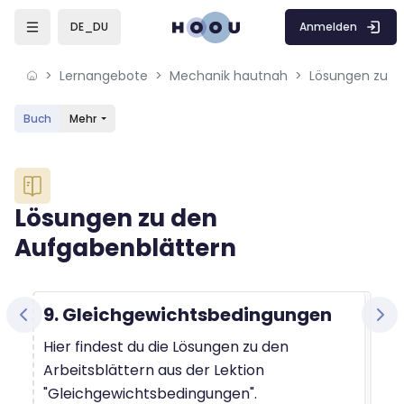
Skip to sidebar navigation menu
Skip to mobile navigation menu
Skip to sidebar hidden blocks
Skip to page footer
Zum Hauptinhalt
Anmelden
DE_DU
Lernangebote
Mechanik hautnah
Lösungen zu d
Buch
Mehr
Blöcke
Lösungen zu den
Aufgabenblättern
Blöcke
Abschlussbedingungen
9. Gleichgewichtsbedingungen
Hier findest du die Lösungen zu den
Arbeitsblättern aus der Lektion
"Gleichgewichtsbedingungen".