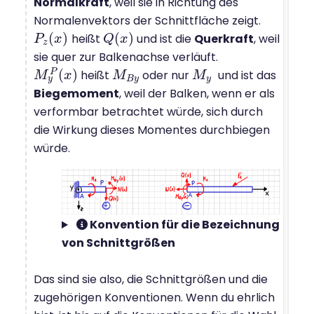
Normalkraft
, weil sie in Richtung des
Normalenvektors der Schnittfläche zeigt.
(
)
(
)
heißt
und ist die
Querkraft
, weil
P
P
z
(
x
x
)
Q
Q
(
x
x
)
z
sie quer zur Balkenachse verläuft.
(
)
P
heißt
oder nur
und ist das
M
M
y
P
(
x
x
)
M
M
B
y
M
M
y
y
B
y
y
Biegemoment
, weil der Balken, wenn er als
verformbar betrachtet würde, sich durch
die Wirkung dieses Momentes durchbiegen
würde.
Konvention für die Bezeichnung
von Schnittgrößen
Das sind sie also, die Schnittgrößen und die
zugehörigen Konventionen. Wenn du ehrlich