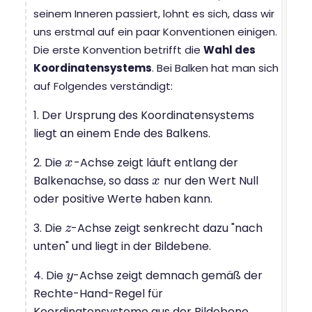
seinem Inneren passiert, lohnt es sich, dass wir
uns erstmal auf ein paar Konventionen einigen.
Die erste Konvention betrifft die
Wahl des
Koordinatensystems
. Bei Balken hat man sich
auf Folgendes verständigt:
1. Der Ursprung des Koordinatensystems
liegt an einem Ende des Balkens.
2. Die
-Achse zeigt läuft entlang der
x
x
Balkenachse, so dass
nur den Wert Null
x
x
oder positive Werte haben kann.
3. Die
-Achse zeigt senkrecht dazu "nach
z
z
unten" und liegt in der Bildebene.
4. Die
-Achse zeigt demnach gemäß der
y
y
Rechte-Hand-Regel für
Koordinatensysteme aus der Bildebene