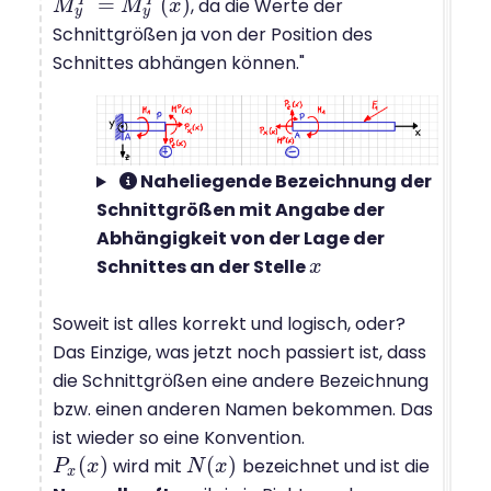
=
(
)
P
P
, da die Werte der
M
M
y
P
=
M
y
M
P
(
x
)
x
y
y
Schnittgrößen ja von der Position des
Schnittes abhängen können."
Naheliegende Bezeichnung der
Schnittgrößen mit Angabe der
Abhängigkeit von der Lage der
Schnittes an der Stelle
x
x
Soweit ist alles korrekt und logisch, oder?
Das Einzige, was jetzt noch passiert ist, dass
die Schnittgrößen eine andere Bezeichnung
bzw. einen anderen Namen bekommen. Das
ist wieder so eine Konvention.
(
)
(
)
wird mit
bezeichnet und ist die
P
P
x
(
x
x
)
N
N
(
x
x
)
x