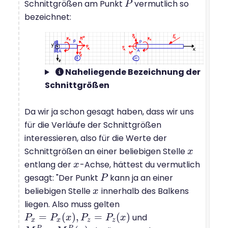
Schnittgrößen am Punkt
vermutlich so
P
P
bezeichnet:
Naheliegende Bezeichnung der
Schnittgrößen
Da wir ja schon gesagt haben, dass wir uns
für die Verläufe der Schnittgrößen
interessieren, also für die Werte der
Schnittgrößen an einer beliebigen Stelle
x
x
entlang der
-Achse, hättest du vermutlich
x
x
gesagt: "Der Punkt
kann ja an einer
P
P
beliebigen Stelle
innerhalb des Balkens
x
x
liegen. Also muss gelten
=
(
)
,
=
(
)
und
P
P
x
=
P
x
(
P
x
)
,
P
x
z
=
P
P
z
(
x
)
P
x
x
x
z
z