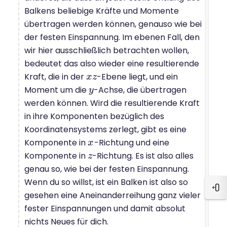
Balkens beliebige Kräfte und Momente
übertragen werden können, genauso wie bei
der festen Einspannung. Im ebenen Fall, den
wir hier ausschließlich betrachten wollen,
bedeutet das also wieder eine resultierende
Kraft, die in der
-Ebene liegt, und ein
x
x
z
z
Moment um die
-Achse, die übertragen
y
y
werden können. Wird die resultierende Kraft
in ihre Komponenten bezüglich des
Koordinatensystems zerlegt, gibt es eine
Komponente in
-Richtung und eine
x
x
Komponente in
-Richtung. Es ist also alles
z
z
genau so, wie bei der festen Einspannung.
Wenn du so willst, ist ein Balken ist also so
Blo
gesehen eine Aneinanderreihung ganz vieler
fester Einspannungen und damit absolut
nichts Neues für dich.