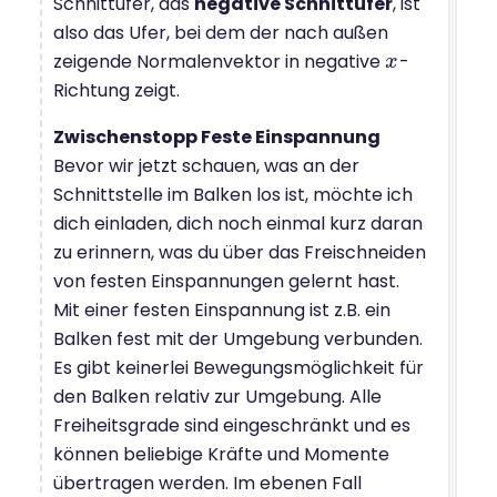
Schnittufer, das
n
egative Schnittufer
, ist
also das Ufer, bei dem der nach außen
zeigende Normalenvektor in negative
-
x
x
Richtung zeigt.
Zwischenstopp Feste Einspannung
Bevor wir jetzt schauen, was an der
Schnittstelle im Balken los ist, möchte ich
dich einladen, dich noch einmal kurz daran
zu erinnern, was du über das Freischneiden
von festen Einspannungen gelernt hast.
Mit einer festen Einspannung ist z.B. ein
Balken fest mit der Umgebung verbunden.
Es gibt keinerlei Bewegungsmöglichkeit für
den Balken relativ zur Umgebung. Alle
Freiheitsgrade sind eingeschränkt und es
können beliebige Kräfte und Momente
übertragen werden. Im ebenen Fall