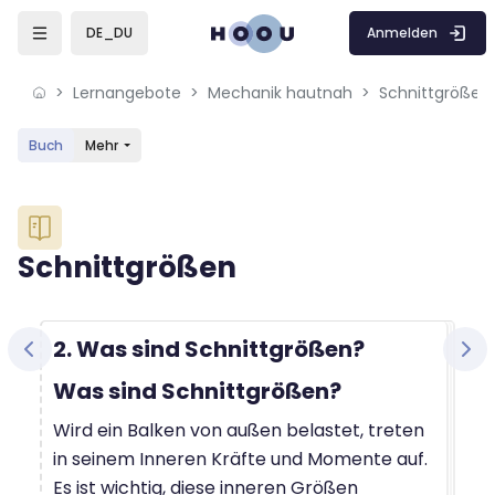
Skip to sidebar navigation menu
Skip to mobile navigation menu
Skip to sidebar hidden blocks
Skip to page footer
Zum Hauptinhalt
Anmelden
DE_DU
Lernangebote
Mechanik hautnah
Schnittgrößen
Buch
Mehr
Blöcke
Schnittgrößen
Blöcke
Abschlussbedingungen
2. Was sind Schnittgrößen?
Was sind Schnittgrößen?
Wird ein Balken von außen belastet, treten
in seinem Inneren Kräfte und Momente auf.
Es ist wichtig, diese inneren Größen