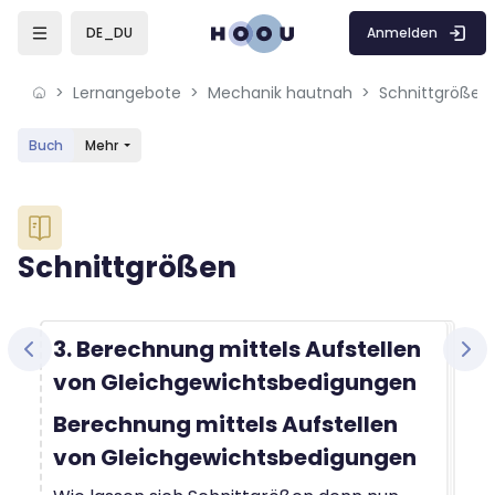
Skip to sidebar navigation menu
Skip to mobile navigation menu
Skip to sidebar hidden blocks
Skip to page footer
Zum Hauptinhalt
Anmelden
DE_DU
Lernangebote
Mechanik hautnah
Schnittgrößen
Buch
Mehr
Blöcke
Schnittgrößen
Blöcke
Abschlussbedingungen
3. Berechnung mittels Aufstellen
von Gleichgewichtsbedigungen
Berechnung mittels Aufstellen
von Gleichgewichtsbedigungen