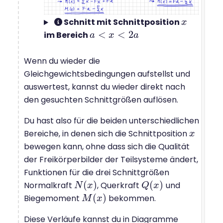
Schnitt mit Schnittposition
x
x
<
<
2
im Bereich
a
a
<
x
<
2
x
a
a
Wenn du wieder die
Gleichgewichtsbedingungen aufstellst und
auswertest, kannst du wieder direkt nach
den gesuchten Schnittgrößen auflösen.
Du hast also für die beiden unterschiedlichen
Bereiche, in denen sich die Schnittposition
x
x
bewegen kann, ohne dass sich die Qualität
der Freikörperbilder der Teilsysteme ändert,
Funktionen für die drei Schnittgrößen
(
)
(
)
Normalkraft
, Querkraft
und
N
N
(
x
x
)
Q
Q
(
x
x
)
(
)
Biegemoment
bekommen.
M
M
(
x
)
x
Diese Verläufe kannst du in Diagramme