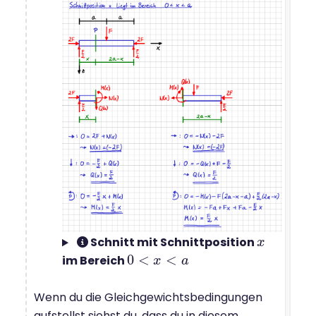
Schnitt mit Schnittposition
x
x
0
<
<
im Bereich
0
<
x
<
a
x
a
Wenn du die Gleichgewichtsbedingungen
aufstellst siehst du, dass du in diesem