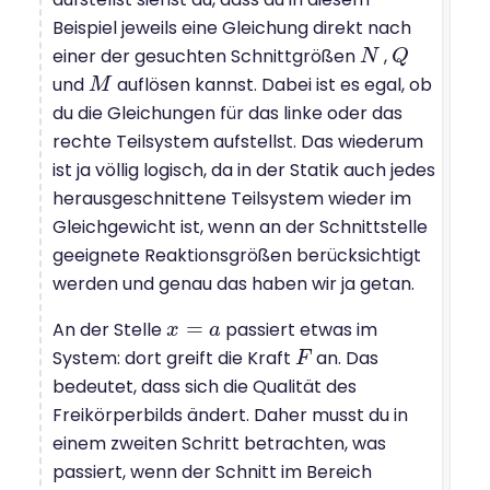
Beispiel jeweils eine Gleichung direkt nach
einer der gesuchten Schnittgrößen
,
N
N
Q
Q
und
auflösen kannst. Dabei ist es egal, ob
M
M
du die Gleichungen für das linke oder das
rechte Teilsystem aufstellst. Das wiederum
ist ja völlig logisch, da in der Statik auch jedes
herausgeschnittene Teilsystem wieder im
Gleichgewicht ist, wenn an der Schnittstelle
geeignete Reaktionsgrößen berücksichtigt
werden und genau das haben wir ja getan.
=
An der Stelle
passiert etwas im
x
x
=
a
a
System: dort greift die Kraft
an. Das
F
F
bedeutet, dass sich die Qualität des
Freikörperbilds ändert. Daher musst du in
einem zweiten Schritt betrachten, was
passiert, wenn der Schnitt im Bereich