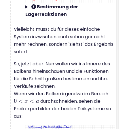
Bestimmung der
Lagerreaktionen
Vielleicht musst du für dieses einfache
System inzwischen auch schon gar nicht
mehr rechnen, sondern 'siehst' das Ergebnis
sofort.
So, jetzt aber: Nun wollen wir ins Innere des
Balkens hineinschauen und die Funktionen
für die Schnittgrößen bestimmen und ihre
Verläufe zeichnen.
Wenn wir den Balken irgendwo im Bereich
0
<
<
durchschneiden, sehen die
0
<
x
<
a
x
a
Freikörperbilder der beiden Teilsysteme so
aus: