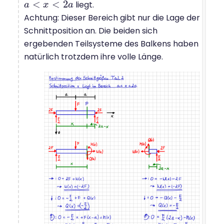
<
<
2
liegt.
a
a
<
x
<
2
x
a
a
Achtung: Dieser Bereich gibt nur die Lage der
Schnittposition an. Die beiden sich
ergebenden Teilsysteme des Balkens haben
natürlich trotzdem ihre volle Länge.