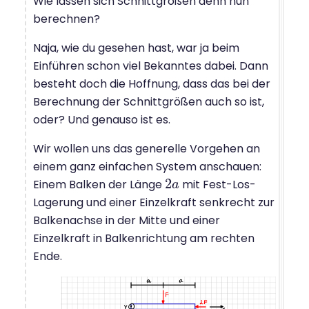
Wie lassen sich Schnittgrößen denn nun
berechnen?
Naja, wie du gesehen hast, war ja beim
Einführen schon viel Bekanntes dabei. Dann
besteht doch die Hoffnung, dass das bei der
Berechnung der Schnittgrößen auch so ist,
oder? Und genauso ist es.
Wir wollen uns das generelle Vorgehen an
einem ganz einfachen System anschauen:
2
Einem Balken der Länge
mit Fest-Los-
2
a
a
Lagerung und einer Einzelkraft senkrecht zur
Balkenachse in der Mitte und einer
Einzelkraft in Balkenrichtung am rechten
Ende.