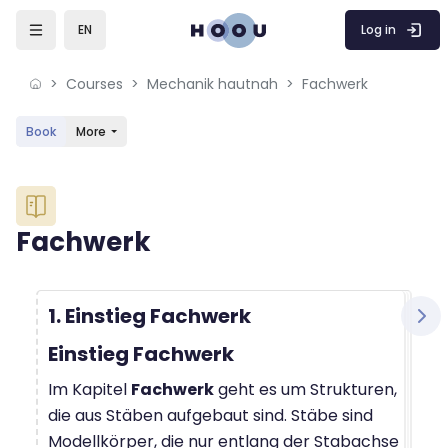
Skip to sidebar navigation menu
Skip to mobile navigation menu
Skip to sidebar hidden blocks
Skip to page footer
Skip to main content
Log in
EN
Courses
Mechanik hautnah
Fachwerk
Book
More
Blocks
Fachwerk
Blocks
Completion requirements
1. Einstieg Fachwerk
Einstieg Fachwerk
Im Kapitel
Fachwerk
geht es um Strukturen,
die aus Stäben aufgebaut sind. Stäbe sind
Modellkörper, die nur entlang der Stabachse