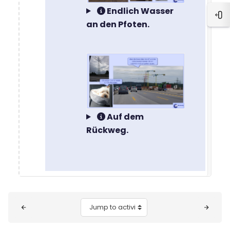
Endlich Wasser
Ope
an den Pfoten.
Auf dem
Rückweg.
Blocks
Jump to activity