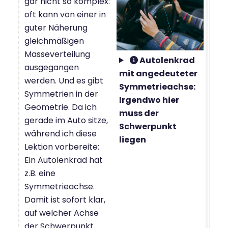
gar nicht so komplex:
oft kann von einer in
guter Näherung
gleichmäßigen
Masseverteilung
Autolenkrad
ausgegangen
mit angedeuteter
werden. Und es gibt
Symmetrieachse:
Symmetrien in der
Irgendwo hier
Geometrie. Da ich
muss der
gerade im Auto sitze,
Schwerpunkt
während ich diese
liegen
Lektion vorbereite:
Ein Autolenkrad hat
z.B. eine
Symmetrieachse.
Damit ist sofort klar,
auf welcher Achse
der Schwerpunkt