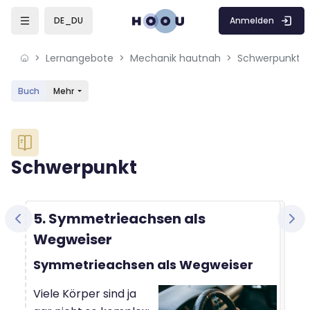
Skip to sidebar navigation menu
Skip to mobile navigation menu
Skip to sidebar hidden blocks
Skip to page footer
Zum Hauptinhalt
Anmelden
DE_DU
Lernangebote
Mechanik hautnah
Schwerpunkt
Buch
Mehr
Blöcke
Schwerpunkt
Blöcke
Abschlussbedingungen
5. Symmetrieachsen als
Wegweiser
Symmetrieachsen als Wegweiser
Viele Körper sind ja