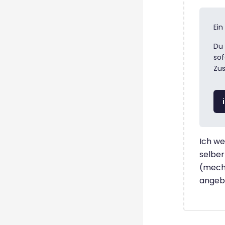
Ein
Du 
sof
Zu
Ich we
selber
(mecha
angeb