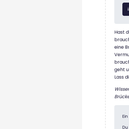
Hast d
brauch
eine B
Vermut
brauch
geht u
Lass d
Wisse
Brück
Ein
Du 