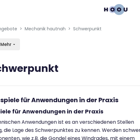
gation menu
en blocks
ngebote
Mechanik hautnah
Schwerpunkt
Mehr
chwerpunkt
bedingungen
eispiele für Anwendungen in der Praxis
iele für Anwendungen in der Praxis
hnischen Anwendungen ist es an verschiedenen Stellen
g, die Lage des Schwerpunktes zu kennen. Werden schwe
enten, wie z.B. die Gondel eines Windrades, mit einem