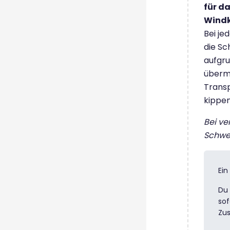
für d
Windk
Bei je
die Sc
aufgru
übermä
Transp
kippe
Bei ve
Schwe
Ein
Du 
sof
Zu