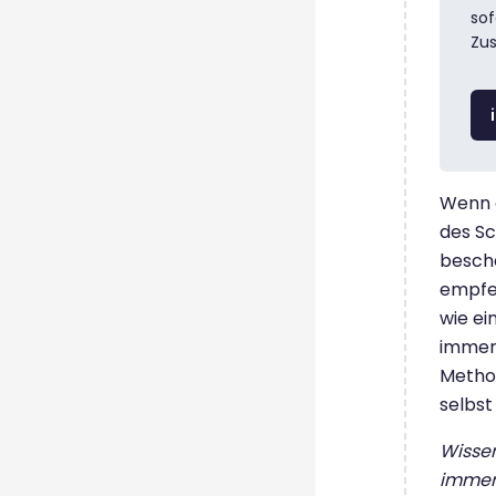
sof
Zu
Wenn d
des S
beschä
empfeh
wie ei
immer
Method
selbst
Wisse
immer 