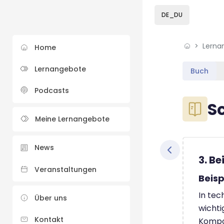
Skip to sidebar navi
Skip to sidebar hidd
Skip to page footer
Zum Hauptinhalt
DE_DU
Lerna
Home
Lernangebote
Buch
Podcasts
Blöcke
S
Meine Lernangebote
Blöcke
Abschluss
News
3. B
Veranstaltungen
Beisp
In tec
Über uns
wichti
Kontakt
Kompon