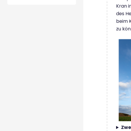
Kran i
des H
beim K
zu kön
Zwe