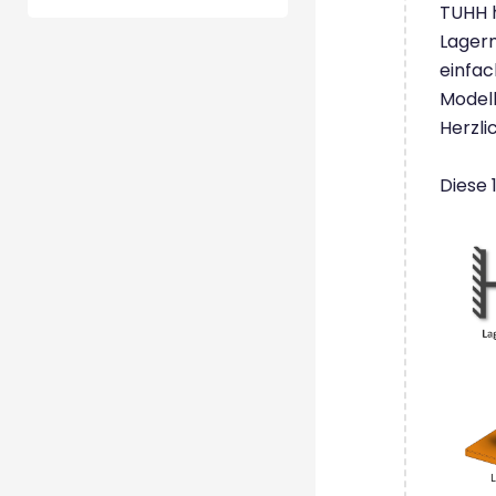
TUHH h
Lagerm
einfac
Modell
Herzli
Diese 