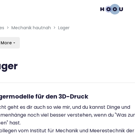
gation menu
en blocks
es
Mechanik hautnah
Lager
More
ager
n requirements
agermodelle für den 3D-Druck
icht geht es dir auch so wie mir, und du kannst Dinge und
menhänge noch viel besser verstehen, wenn du "Was z
en" hast.
ollegen vom Institut für Mechanik und Meerestechnik der