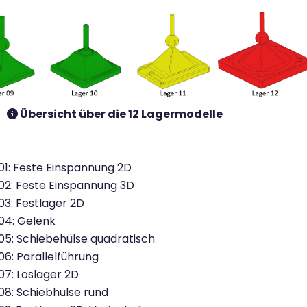
Übersicht über die 12 Lagermodelle
01: Feste Einspannung 2D
02: Feste Einspannung 3D
03: Festlager 2D
04: Gelenk
05: Schiebehülse quadratisch
06: Parallelführung
07: Loslager 2D
08: Schiebhülse rund