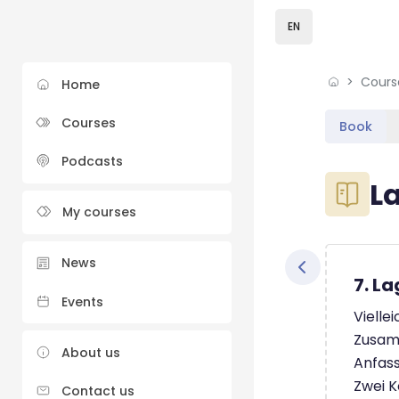
Skip to sidebar navi
Skip to sidebar hidd
Skip to page footer
Skip to main content
EN
Cours
Home
Courses
Book
Podcasts
Blocks
L
My courses
Blocks
Completio
News
7. L
Events
Vielle
Zusam
About us
Anfass
Zwei K
Contact us