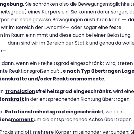
Umgebung
. Sie schränken also die Bewegungsmöglichkeit
heitsgrade) eines Körpers ein. Sie können dafür sorgen, d
−
örper nur noch gewisse Bewegungen ausführen kann
da
−
−
wir im Bereich der Dynamik
oder sogar eine feste
−
on im Raum einnimmt und diese auch bei einer Belastung
−
t
dann sind wir im Bereich der Statik und genau da woll
−
−
n
.
−
dann, wenn ein Freiheitsgrad eingeschränkt wird, treten
te Reaktionsgrößen auf: J
e nach Typ übertragen Lage
ionskräfte und/oder Reaktionsmomente.
in
Translation
sfreiheitsgrad eingeschränkt
, wird eine
ions
kraft
in der entsprechenden Richtung übertragen.
in
Rotation
sfreiheitsgrad eingeschränkt
, wird ein
ions
moment
um die entsprechende Achse übertragen.
 Praxis sind oft mehrere Körper miteinander verbunden: S