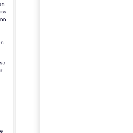
en
ass
nn
en
 so
r
ie