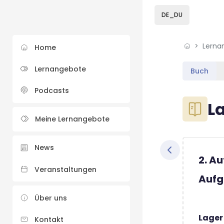
Skip to sidebar navi
Skip to sidebar hidd
Skip to page footer
Zum Hauptinhalt
DE_DU
Lerna
Home
Lernangebote
Buch
Podcasts
Blöcke
L
Meine Lernangebote
Blöcke
Abschluss
News
2. A
Veranstaltungen
Aufg
Über uns
Lager
Kontakt