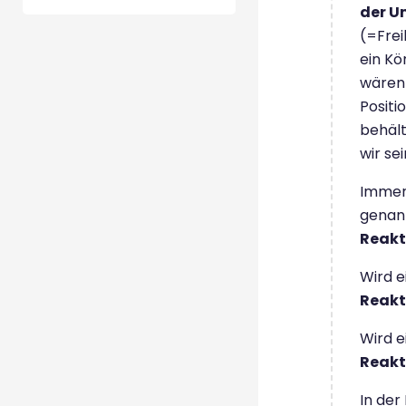
der 
(=Frei
ein K
wären 
Positi
behäl
wir sei
Immer 
genann
Reakt
Wird e
Reakt
Wird e
Reakt
In der