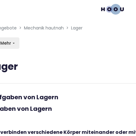
gation menu
en blocks
ngebote
Mechanik hautnah
Lager
Mehr
ager
bedingungen
ufgaben von Lagern
aben von Lagern
 verbinden verschiedene Körper miteinander oder mi