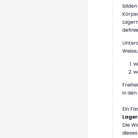
bilden
Körper
Lagern
definie
Unters
Weise
w
w
Freihe
in den
Ein Fa
Lager
Die We
dieses