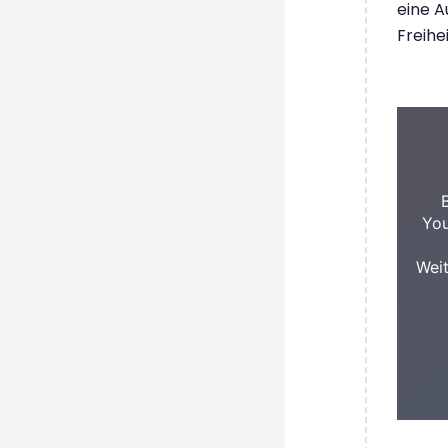
eine A
Freihe
You
Weit