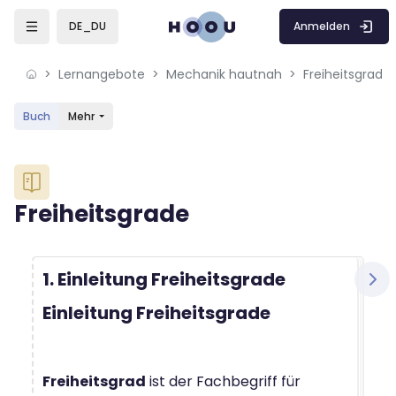
Skip to sidebar navigation menu
Skip to mobile navigation menu
Skip to sidebar hidden blocks
Skip to page footer
Zum Hauptinhalt
Anmelden
DE_DU
Lernangebote
Mechanik hautnah
Freiheitsgrade
Buch
Mehr
Blöcke
Freiheitsgrade
Blöcke
Abschlussbedingungen
1. Einleitung Freiheitsgrade
Einleitung Freiheitsgrade
Freiheitsgrad
ist der Fachbegriff für