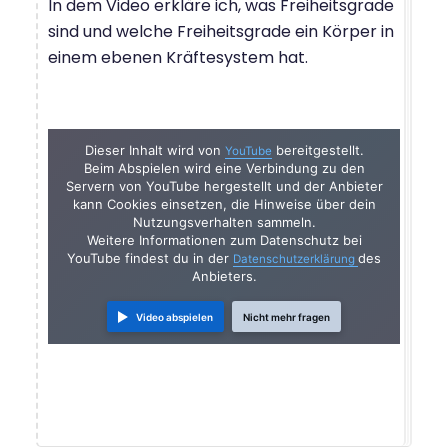
In dem Video erkläre ich, was Freiheitsgrade
sind und welche Freiheitsgrade ein Körper in
einem ebenen Kräftesystem hat.
Dieser Inhalt wird von
bereitgestellt.
YouTube
Beim Abspielen wird eine Verbindung zu den
Servern von YouTube hergestellt und der Anbieter
kann Cookies einsetzen, die Hinweise über dein
Nutzungsverhalten sammeln.
Weitere Informationen zum Datenschutz bei
YouTube findest du in der
des
Datenschutzerklärung
Anbieters.
Video abspielen
Nicht mehr fragen