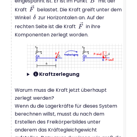
eingespannt ist. Er ist im Punkt
mit der
B
B
⃗
Kraft
belastet. Die Kraft greift unter dem
F
F
→
Winkel
zur Horizontalen an. Auf der
δ
δ
⃗
rechten Seite ist die Kraft
in ihre
F
F
→
Komponenten zerlegt worden.
Kraftzerlegung
Warum muss die Kraft jetzt überhaupt
zerlegt werden?
Wenn du die Lagerkräfte für dieses System
berechnen willst, musst du nach dem
Erstellen des Freikörperbildes unter
anderem das Kräftegleichgewicht