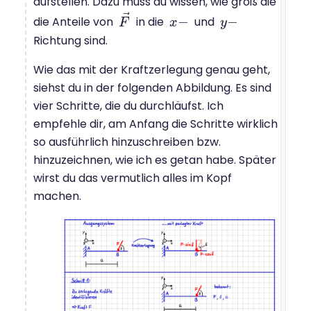
aufstellen. Dazu muss du wissen, wie groß die
⃗
−
−
die Anteile von
in die
und
F
F
→
x
x
−
y
y
−
Richtung sind.
Wie das mit der Kraftzerlegung genau geht,
siehst du in der folgenden Abbildung. Es sind
vier Schritte, die du durchläufst. Ich
empfehle dir, am Anfang die Schritte wirklich
so ausführlich hinzuschreiben bzw.
hinzuzeichnen, wie ich es getan habe. Später
wirst du das vermutlich alles im Kopf
machen.