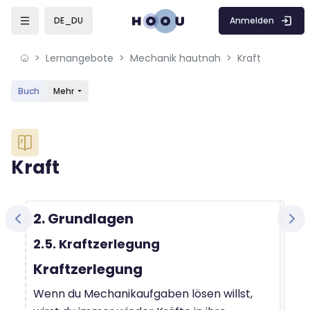
Skip to sidebar navigation menu
Skip to mobile navigation menu
Skip to sidebar hidden blocks
Skip to page footer
Zum Hauptinhalt
Anmelden
DE_DU
Lernangebote
Mechanik hautnah
Kraft
Buch
Mehr
Blöcke
Kraft
Blöcke
Abschlussbedingungen
2. Grundlagen
2.5. Kraftzerlegung
Kraftzerlegung
Wenn du Mechanikaufgaben lösen willst,