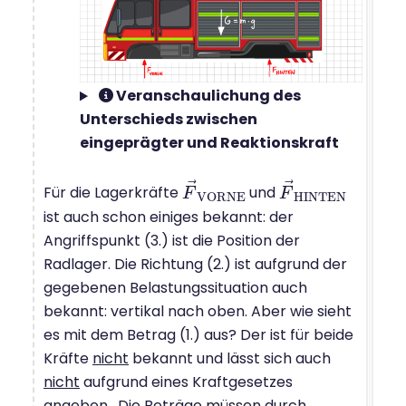
Veranschaulichung des
Unterschieds zwischen
eingeprägter und Reaktionskraft
⃗
⃗
Für die Lagerkräfte
und
F
F
→
V
O
R
N
E
F
F
→
H
I
N
T
E
N
H
I
N
T
E
N
V
O
R
N
E
ist auch schon einiges bekannt: der
Angriffspunkt (3.) ist die Position der
Radlager. Die Richtung (2.) ist aufgrund der
gegebenen Belastungssituation auch
bekannt: vertikal nach oben. Aber wie sieht
es mit dem Betrag (1.) aus? Der ist für beide
Kräfte
nicht
bekannt und lässt sich auch
nicht
aufgrund eines Kraftgesetzes
angeben. Die Beträge müssen durch