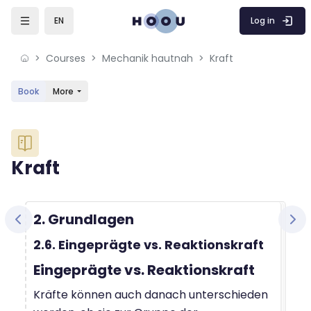
Skip to sidebar navigation menu
Skip to mobile navigation menu
Skip to sidebar hidden blocks
Skip to page footer
Skip to main content
Log in
EN
Courses
Mechanik hautnah
Kraft
Book
More
Blocks
Kraft
Blocks
Completion requirements
2. Grundlagen
2.6. Eingeprägte vs. Reaktionskraft
Eingeprägte vs. Reaktionskraft
Kräfte können auch danach unterschieden