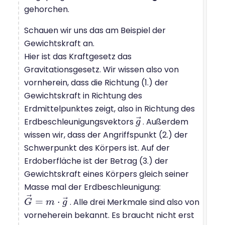
gehorchen.
Schauen wir uns das am Beispiel der
Gewichtskraft an.
Hier ist das Kraftgesetz das
Gravitationsgesetz. Wir wissen also von
vornherein, dass die Richtung (1.) der
Gewichtskraft in Richtung des
Erdmittelpunktes zeigt, also in Richtung des
⃗
Erdbeschleunigungsvektors
. Außerdem
g
g
→
wissen wir, dass der Angriffspunkt (2.) der
Schwerpunkt des Körpers ist. Auf der
Erdoberfläche ist der Betrag (3.) der
Gewichtskraft eines Körpers gleich seiner
Masse mal der Erdbeschleunigung:
⃗
⃗
=
⋅
. Alle drei Merkmale sind also von
G
G
→
=
m
m
⋅
g
→
g
vorneherein bekannt. Es braucht nicht erst