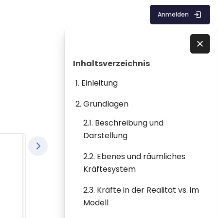
Anmelden
Blöcke
Inhaltsverzeichnis überspringen
Direkt zu - Schließen
Inhaltsverzeichnis
1. Einleitung
2. Grundlagen
2.1. Beschreibung und
Darstellung
2.2. Ebenes und räumliches
Kräftesystem
2.3. Kräfte in der Realität vs. im
Modell