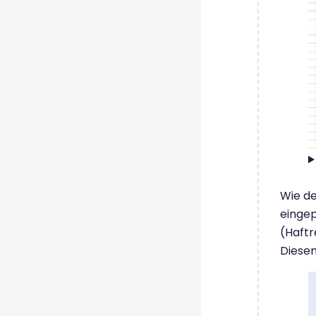
Wie de
eingep
(Haftr
Diesem