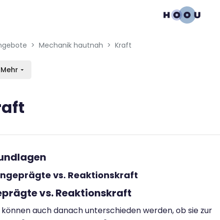
gation menu
en blocks
ngebote
Mechanik hautnah
Kraft
Mehr
raft
bedingungen
rundlagen
Eingeprägte vs. Reaktionskraft
eprägte vs. Reaktionskraft
 können auch danach unterschieden werden, ob sie zur