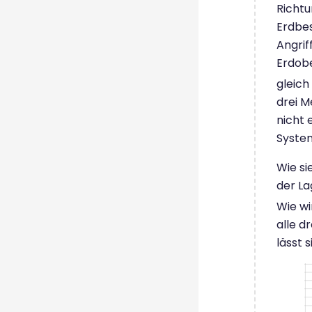
Richtu
Erdbe
Angrif
Erdobe
gleich
drei M
nicht
Syste
Wie si
der La
Wie wi
alle d
lässt 