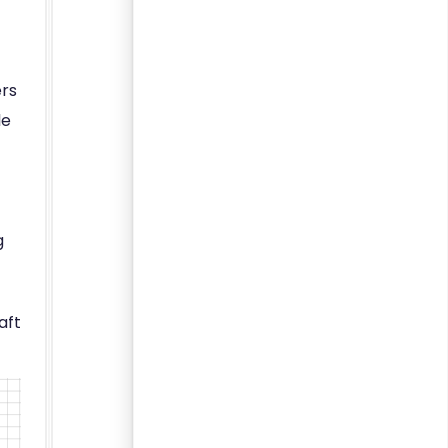
ers
le
g
→
aft