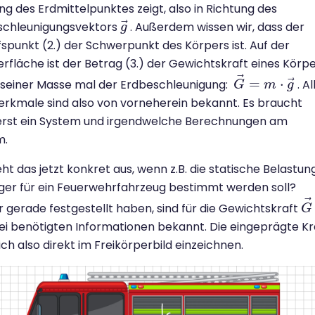
ng des Erdmittelpunktes zeigt, also in Richtung des
⃗
schleunigungsvektors
. Außerdem wissen wir, dass der
g
g
→
fspunkt (2.) der Schwerpunkt des Körpers ist. Auf der
rfläche ist der Betrag (3.) der Gewichtskraft eines Körp
⃗
⃗
=
⋅
 seiner Masse mal der Erdbeschleunigung:
. Al
G
G
→
=
m
m
⋅
g
→
g
erkmale sind also von vorneherein bekannt. Es braucht
 erst ein System und irgendwelche Berechnungen am
m.
eht das jetzt konkret aus, wenn z.B. die statische Belastun
ger für ein Feuerwehrfahrzeug bestimmt werden soll?
⃗
r gerade festgestellt haben, sind für die Gewichtskraft
G
G
rei benötigten Informationen bekannt. Die eingeprägte Kr
sich also direkt im Freikörperbild einzeichnen.