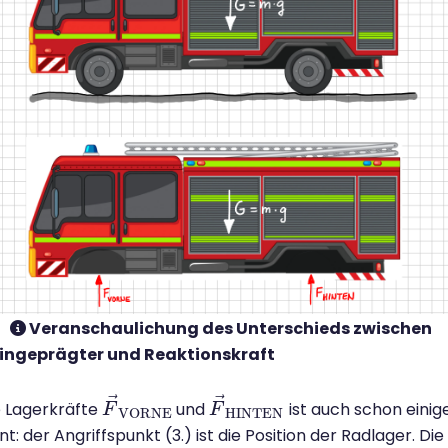
Veranschaulichung des Unterschieds zwischen
ingeprägter und Reaktionskraft
⃗
⃗
e Lagerkräfte
und
ist auch schon einig
F
F
→
V
O
R
N
E
F
F
→
H
I
N
T
E
N
H
I
N
T
E
N
V
O
R
N
E
t: der Angriffspunkt (3.) ist die Position der Radlager. Die