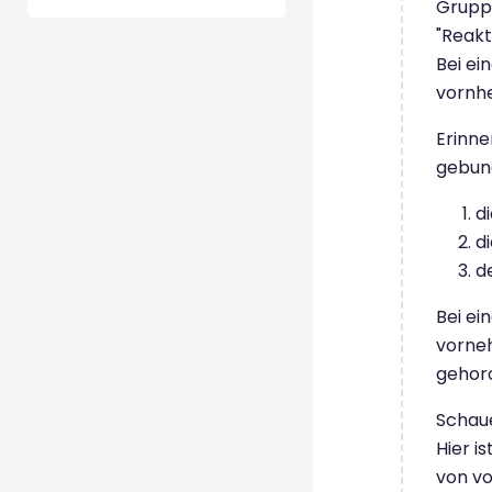
Gruppe
"Reakt
Bei ei
vornhe
Erinne
gebund
d
d
d
Bei ei
vorneh
gehor
Schaue
Hier i
von vo