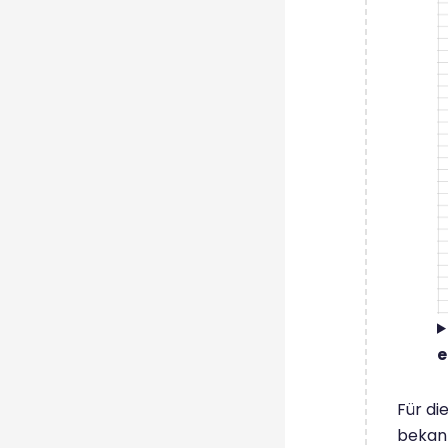
e
Für di
bekann