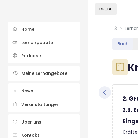
Skip to sidebar navi
Skip to sidebar hidd
Skip to page footer
Zum Hauptinhalt
DE_DU
Lerna
Home
Lernangebote
Buch
Podcasts
Blöcke
K
Meine Lernangebote
Blöcke
Abschluss
News
2. G
Veranstaltungen
2.6. 
Eing
Über uns
Kräfte
Kontakt