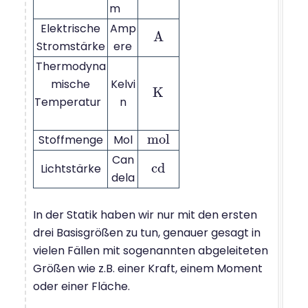
m
Elektrische
Amp
A
A
Stromstärke
ere
Thermodyna
mische
Kelvi
K
K
Temperatur
n
m
o
l
Stoffmenge
Mol
m
o
l
Can
c
d
Lichtstärke
c
d
dela
In der Statik haben wir nur mit den ersten
drei Basisgrößen zu tun, genauer gesagt in
vielen Fällen mit sogenannten abgeleiteten
Größen wie z.B. einer Kraft, einem Moment
oder einer Fläche.