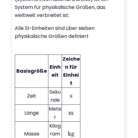
System für physikalische Größen, das
weltweit verbreitet ist.
Alle SI-Einheiten sind über sieben
physikalische Größen definiert
Zeiche
Einh
n für
Basisgröße
eit
Einhei
t
Seku
s
Zeit
s
nde
Mete
m
Länge
m
r
Kilog
k
g
Masse
ram
k
g