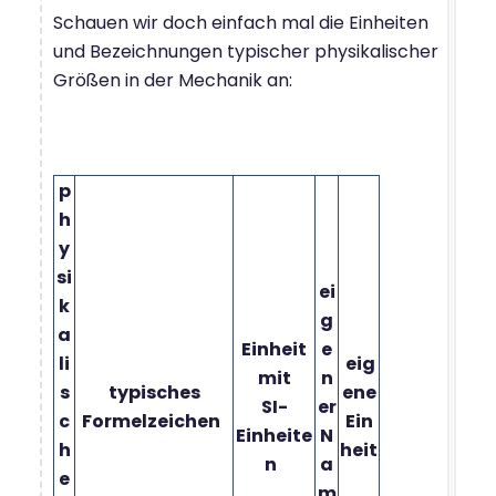
Schauen wir doch einfach mal die Einheiten
und Bezeichnungen typischer physikalischer
Größen in der Mechanik an:
p
h
y
si
ei
k
g
a
Einheit
e
li
eig
mit
n
s
typisches
ene
SI-
er
c
Formelzeichen
Ein
Einheite
N
h
heit
n
a
e
m