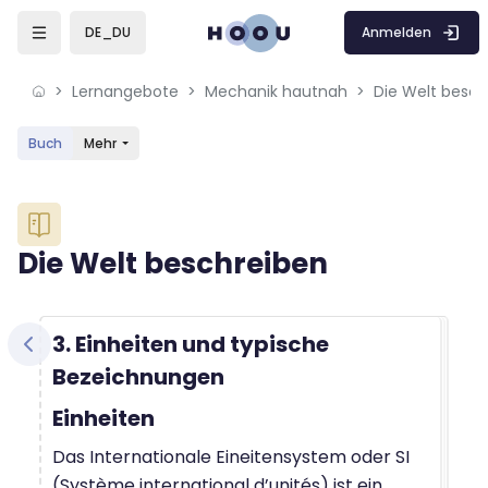
Skip to sidebar navigation menu
Skip to mobile navigation menu
Skip to sidebar hidden blocks
Skip to page footer
Zum Hauptinhalt
Anmelden
DE_DU
Lernangebote
Mechanik hautnah
Die Welt besch
Buch
Mehr
Blöcke
Die Welt beschreiben
Blöcke
Abschlussbedingungen
3. Einheiten und typische
Bezeichnungen
Einheiten
Das Internationale Eineitensystem oder SI
(
Système international d’unités) ist ein