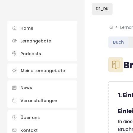
Skip to sidebar navi
Skip to sidebar hidd
Skip to page footer
Zum Hauptinhalt
DE_DU
Lerna
Home
Lernangebote
Buch
Podcasts
Blöcke
B
Meine Lernangebote
Blöcke
Abschluss
News
1. E
Veranstaltungen
Einl
Über uns
In die
Bruchr
Kontakt