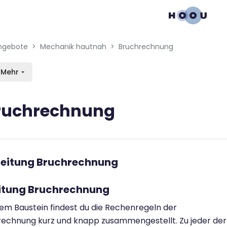
gation menu
en blocks
ngebote
Mechanik hautnah
Bruchrechnung
Mehr
ruchrechnung
bedingungen
inleitung Bruchrechnung
eitung Bruchrechnung
sem Baustein findest du die Rechenregeln der
echnung kurz und knapp zusammengestellt. Zu jeder der