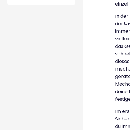
einzel
In der
der
Un
immer
vielle
das Ge
schnel
dieses
mecha
gerate
Mechan
deine 
festig
Im ers
Sicher
du im