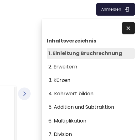
Anmelden
Blöcke
Inhaltsverzeichnis überspringen
Direkt zu - Schließen
Inhaltsverzeichnis
1. Einleitung Bruchrechnung
2. Erweitern
3. Kürzen
4. Kehrwert bilden
5. Addition und Subtraktion
6. Multiplikation
7. Division