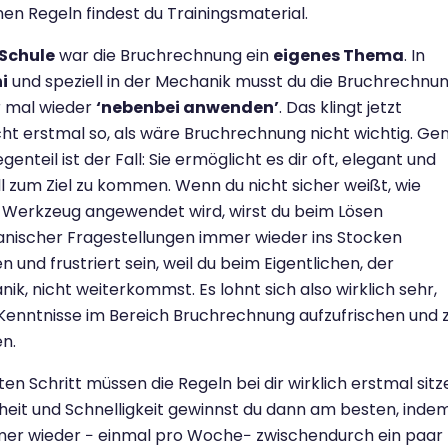
nen Regeln findest du Trainingsmaterial.
Schule
war die Bruchrechnung ein
eigenes Thema
. In
i
und speziell in der Mechanik musst du die Bruchrechnu
 mal wieder
‘nebenbei anwenden’
. Das klingt jetzt
icht erstmal so, als wäre Bruchrechnung nicht wichtig. Ge
genteil ist der Fall: Sie ermöglicht es dir oft, elegant und
l zum Ziel zu kommen. Wenn du nicht sicher weißt, wie
 Werkzeug angewendet wird, wirst du beim Lösen
nischer Fragestellungen immer wieder ins Stocken
n und frustriert sein, weil du beim Eigentlichen, der
ik, nicht weiterkommst. Es lohnt sich also wirklich sehr,
Kenntnisse im Bereich Bruchrechnung aufzufrischen und 
en.
ten Schritt müssen die Regeln bei dir wirklich erstmal sitz
heit und Schnelligkeit gewinnst du dann am besten, inde
mer wieder
−
einmal pro Woche
−
zwischendurch ein paar