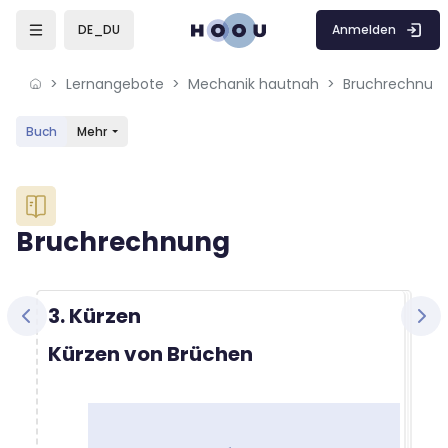
Skip to sidebar navigation menu
Skip to mobile navigation menu
Skip to sidebar hidden blocks
Skip to page footer
Zum Hauptinhalt
Anmelden
DE_DU
Lernangebote
Mechanik hautnah
Bruchrechnun
Buch
Mehr
Blöcke
Bruchrechnung
Blöcke
Abschlussbedingungen
3. Kürzen
Kürzen von Brüchen