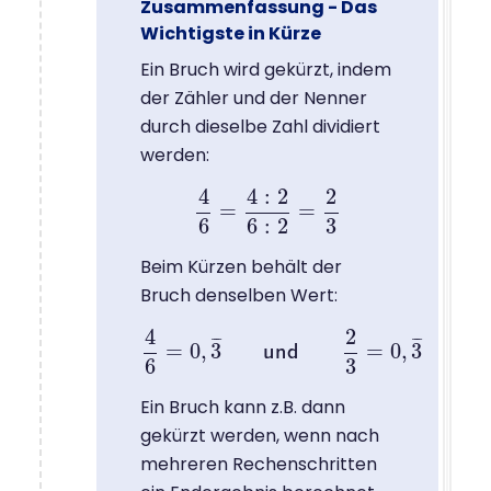
Zusammenfassung - Das
Wichtigste in Kürze
Ein Bruch wird gekürzt, indem
der Zähler und der Nenner
durch dieselbe Zahl dividiert
werden:
4
4
:
2
2
=
=
4
6
=
4
:
2
6
:
2
=
2
3
6
6
:
2
3
Beim Kürzen behält der
Bruch denselben Wert:
4
2
¯
¯
¯
¯
¯
¯
=
0
,
3
=
0
,
3
4
6
=
0
,
3
¯
u
u
n
n
d
d
2
3
=
0
,
3
¯
6
3
Ein Bruch kann z.B. dann
gekürzt werden, wenn nach
mehreren Rechenschritten