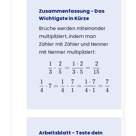
Zusammenfassung - Das
Wichtigste in Kürze
Brüche werden miteinander
multipliziert, indem man
Zähler mit Zähler und Nenner
mit Nenner multipliziert:
1
2
1
⋅
2
2
⋅
=
=
1
3
⋅
2
5
=
1
⋅
2
3
⋅
5
=
2
15
3
5
3
⋅
5
15
1
1
7
1
⋅
7
7
⋅
7
=
⋅
=
=
1
4
⋅
7
=
1
4
⋅
7
1
=
1
⋅
7
4
⋅
1
=
7
4
4
4
1
4
⋅
1
4
Arbeitsblatt - Teste dein