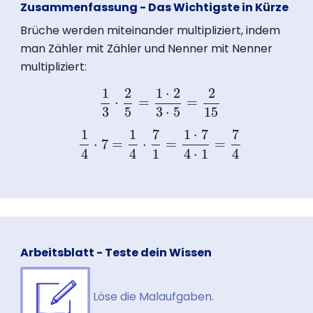
Zusammenfassung - Das Wichtigste in Kürze
Brüche werden miteinander multipliziert, indem
man Zähler mit Zähler und Nenner mit Nenner
multipliziert:
1
2
1
⋅
2
2
⋅
=
=
1
3
⋅
2
5
=
1
⋅
2
3
⋅
5
=
2
15
3
5
3
⋅
5
15
1
1
7
1
⋅
7
7
⋅
7
=
⋅
=
=
1
4
⋅
7
=
1
4
⋅
7
1
=
1
⋅
7
4
⋅
1
=
7
4
4
4
1
4
⋅
1
4
Arbeitsblatt - Teste dein Wissen
Löse die Malaufgaben.