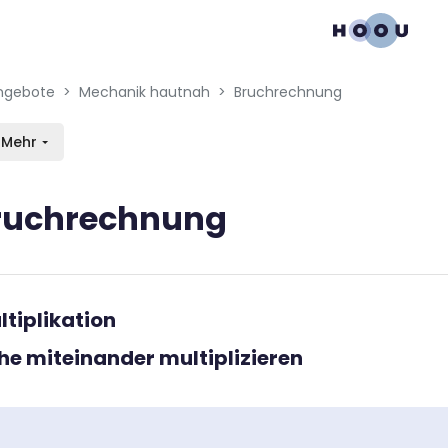
gation menu
en blocks
ngebote
Mechanik hautnah
Bruchrechnung
Mehr
ruchrechnung
bedingungen
ltiplikation
he miteinander multiplizieren