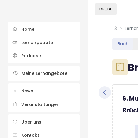
Skip to sidebar navi
Skip to sidebar hidd
Skip to page footer
Zum Hauptinhalt
DE_DU
Lerna
Home
Lernangebote
Buch
Podcasts
Blöcke
B
Meine Lernangebote
Blöcke
Abschluss
News
6. Mu
Veranstaltungen
Brüc
Über uns
Kontakt