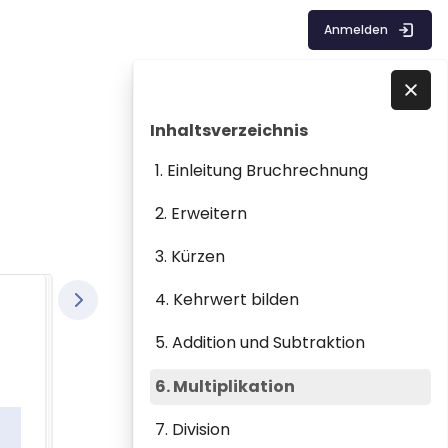
Anmelden
Blöcke
Inhaltsverzeichnis überspringen
Direkt zu - Schließen
Inhaltsverzeichnis
1. Einleitung Bruchrechnung
2. Erweitern
3. Kürzen
4. Kehrwert bilden
5. Addition und Subtraktion
6. Multiplikation
7. Division