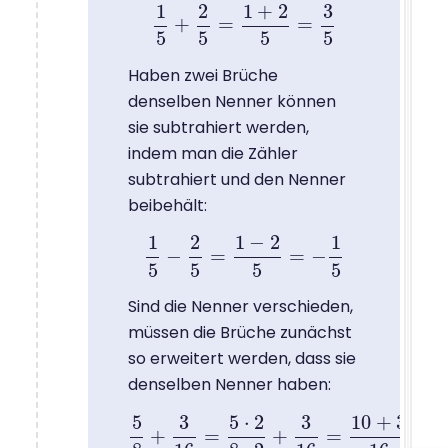
1
2
1
+
2
3
+
=
=
1
5
+
2
5
=
1
+
2
5
=
3
5
5
5
5
5
Haben zwei Brüche
denselben Nenner können
sie subtrahiert werden,
indem man die Zähler
subtrahiert und den Nenner
beibehält:
1
2
1
−
2
1
−
=
=
−
1
5
−
2
5
=
1
−
2
5
=
−
1
5
5
5
5
5
Sind die Nenner verschieden,
müssen die Brüche zunächst
so erweitert werden, dass sie
denselben Nenner haben:
5
3
5
⋅
2
3
10
+
3
+
=
+
=
=
5
8
+
3
16
=
5
⋅
2
8
⋅
2
+
3
16
=
10
+
3
16
=
13
16