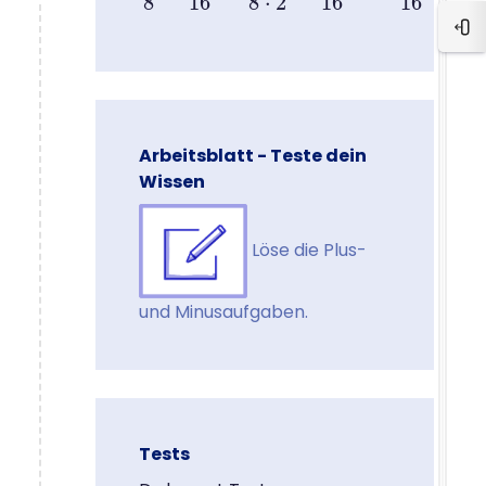
8
16
8
⋅
2
16
16
Ope
Arbeitsblatt - Teste dein
Wissen
Löse die Plus-
und Minusaufgaben.
Tests