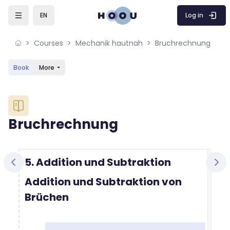
Skip to sidebar navigation menu
Skip to mobile navigation menu
Skip to sidebar hidden blocks
Skip to page footer
Skip to main content
Log in
EN
Courses
Mechanik hautnah
Bruchrechnung
Book
More
Blocks
Bruchrechnung
Blocks
Completion requirements
5. Addition und Subtraktion
Addition und Subtraktion von
Brüchen