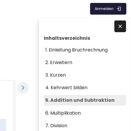
Anmelden
Blöcke
Inhaltsverzeichnis überspringen
Direkt zu - Schließen
Inhaltsverzeichnis
1. Einleitung Bruchrechnung
2. Erweitern
3. Kürzen
4. Kehrwert bilden
5. Addition und Subtraktion
6. Multiplikation
7. Division