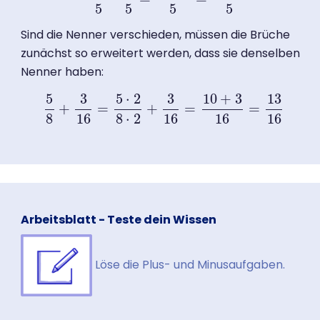
1
5
−
2
5
=
1
−
2
5
=
−
1
5
5
5
5
5
Sind die Nenner verschieden, müssen die Brüche
zunächst so erweitert werden, dass sie denselben
Nenner haben:
5
3
5
⋅
2
3
10
+
3
13
+
=
+
=
=
5
8
+
3
16
=
5
⋅
2
8
⋅
2
+
3
16
=
10
+
3
16
=
13
16
8
16
8
⋅
2
16
16
16
Arbeitsblatt - Teste dein Wissen
Löse die Plus- und Minusaufgaben.