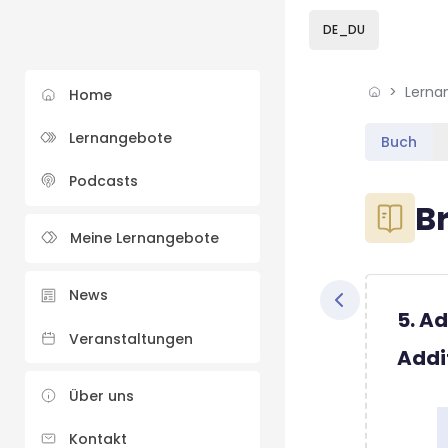
Skip to sidebar navi
Skip to sidebar hidd
Skip to page footer
Zum Hauptinhalt
DE_DU
Lerna
Home
Lernangebote
Buch
Podcasts
Blöcke
B
Meine Lernangebote
Blöcke
Abschluss
News
5. A
Veranstaltungen
Addi
Über uns
Kontakt