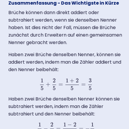
Zusammenfassung - Das Wichtigste in Kürze
Brüche können dann direkt addiert oder
subtrahiert werden, wenn sie denselben Nenner
haben. Ist dies nicht der Fall, müssen die Brüche
zunächst durch Erweitern auf einen gemeinsamen
Nenner gebracht werden.
Haben zwei Brüche denselben Nenner, können sie
addiert werden, indem man die Zähler addiert und
den Nenner beibehält:
1
2
1
+
2
3
+
=
=
1
5
+
2
5
=
1
+
2
5
=
3
5
5
5
5
5
Haben zwei Brüche denselben Nenner können sie
subtrahiert werden, indem man die Zähler
subtrahiert und den Nenner beibehält:
1
2
1
−
2
1
−
=
=
−