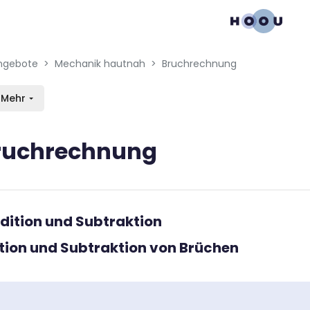
gation menu
en blocks
ngebote
Mechanik hautnah
Bruchrechnung
Mehr
ruchrechnung
bedingungen
ddition und Subtraktion
tion und Subtraktion von Brüchen