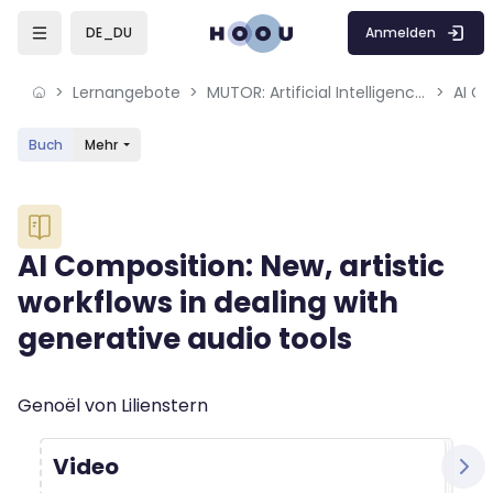
Skip to sidebar navigation menu
Skip to mobile navigation menu
Skip to sidebar hidden blocks
Skip to page footer
Zum Hauptinhalt
Anmelden
DE_DU
Lernangebote
MUTOR: Artificial Intelligence for Music and Multimedia
Buch
Mehr
Blöcke
AI Composition: New, artistic
workflows in dealing with
generative audio tools
Blöcke
Abschlussbedingungen
Genoël von Lilienstern
Video