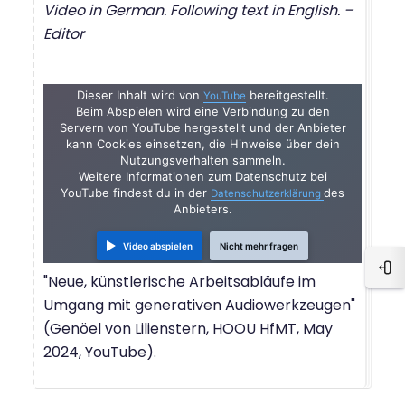
Video in German. Following text in English. –
Editor
Dieser Inhalt wird von
bereitgestellt.
YouTube
Beim Abspielen wird eine Verbindung zu den
Servern von YouTube hergestellt und der Anbieter
kann Cookies einsetzen, die Hinweise über dein
Nutzungsverhalten sammeln.
Weitere Informationen zum Datenschutz bei
YouTube findest du in der
des
Datenschutzerklärung
Anbieters.
Video abspielen
Nicht mehr fragen
Blo
"Neue, künstlerische Arbeitsabläufe im
Umgang mit generativen Audiowerkzeugen"
(Genöel von Lilienstern, HOOU HfMT, May
2024, YouTube).