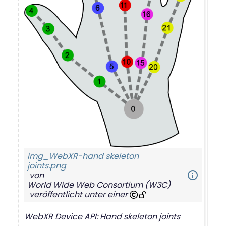
img_WebXR-hand skeleton
joints.png
info_outline
von
World Wide Web Consortium (W3C)
veröffentlicht unter einer
WebXR Device API: Hand skeleton joints