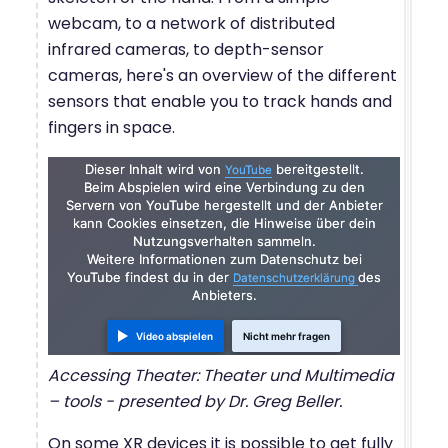
webcam, to a network of distributed
infrared cameras, to depth-sensor
cameras, here's an overview of the different
sensors that enable you to track hands and
fingers in space.
Dieser Inhalt wird von
Dieser Inhalt wird von
bereitgestellt.
bereitgestellt.
YouTube
YouTube
Beim Abspielen wird eine Verbindung zu den
Beim Abspielen wird eine Verbindung zu den
Servern von YouTube hergestellt und der Anbieter
Servern von YouTube hergestellt und der Anbieter
kann Cookies einsetzen, die Hinweise über dein
kann Cookies einsetzen, die Hinweise über dein
Nutzungsverhalten sammeln.
Nutzungsverhalten sammeln.
Weitere Informationen zum Datenschutz bei
Weitere Informationen zum Datenschutz bei
YouTube findest du in der
YouTube findest du in der
des
des
Datenschutzerklärung
Datenschutzerklärung
Anbieters.
Anbieters.
Video abspielen
Video abspielen
Nicht mehr fragen
Nicht mehr fragen
Accessing Theater: Theater und Multimedia
– tools - presented by Dr. Greg Beller.
On some XR devices it is possible to get fully