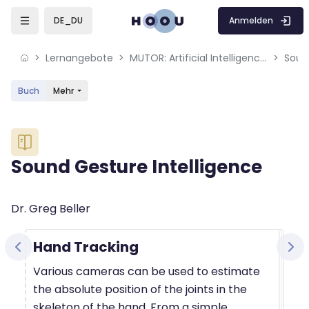
Skip to sidebar navigation menu
Skip to mobile navigation menu
Skip to sidebar hidden blocks
Skip to page footer
Zum Hauptinhalt
Anmelden
DE_DU
Lernangebote
MUTOR: Artificial Intelligence for Music and Multimedia
Soun
Buch
Mehr
Blöcke
Sound Gesture Intelligence
Blöcke
Abschlussbedingungen
Dr. Greg Beller
Hand Tracking
Various cameras can be used to estimate
the absolute position of the joints in the
skeleton of the hand. From a simple