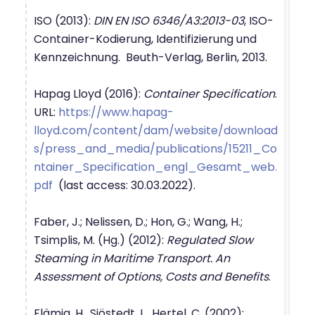
ISO (2013):
DIN EN ISO 6346/A3:2013-03
, ISO-
Container-Kodierung, Identifizierung und
Kennzeichnung. Beuth-Verlag, Berlin, 2013.
Hapag Lloyd (2016):
Container Specification
.
URL:
https://www.hapag-
lloyd.com/content/dam/website/download
s/press_and_media/publications/15211_Co
ntainer_Specification_engl_Gesamt_web.
pdf
(last access: 30.03.2022).
Faber, J.; Nelissen, D.; Hon, G.; Wang, H.;
Tsimplis, M. (Hg.) (2012):
Regulated Slow
Steaming in Maritime Transport. An
Assessment of Options, Costs and Benefits
.
Flämig, H., Sjöstedt, L., Hertel, C. (2002):