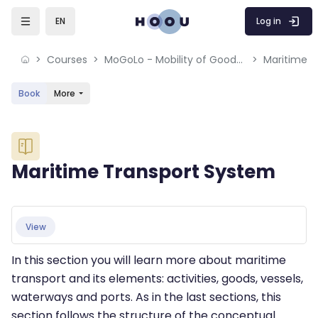
Skip to sidebar navigation menu
Skip to mobile navigation menu
Skip to sidebar hidden blocks
Skip to page footer
Skip to main content
Log in
EN
Courses
MoGoLo - Mobility of Goods and Logistics Systems
Maritime T
Book
More
Blocks
Maritime Transport System
Blocks
Completion requirements
View
In this section you will learn more about maritime
transport and its elements: activities, goods, vessels,
waterways and ports. As in the last sections, this
section follows the structure of the conceptual