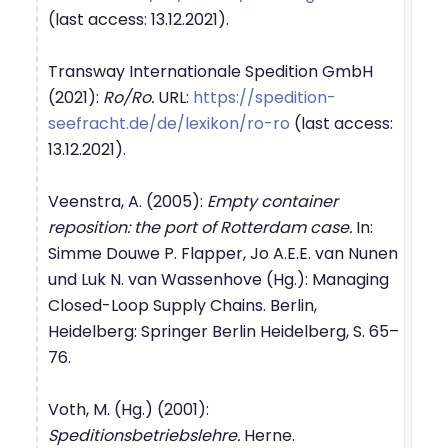
(last access: 13.12.2021).
Transway Internationale Spedition GmbH
(2021):
Ro/Ro.
URL:
https://spedition-
seefracht.de/de/lexikon/ro-ro
(last access:
13.12.2021).
Veenstra, A. (2005):
Empty container
reposition: the port of Rotterdam case.
In:
Simme Douwe P. Flapper, Jo A.E.E. van Nunen
und Luk N. van Wassenhove (Hg.): Managing
Closed-Loop Supply Chains. Berlin,
Heidelberg: Springer Berlin Heidelberg, S. 65–
76.
Voth, M. (Hg.) (2001):
Speditionsbetriebslehre.
Herne.