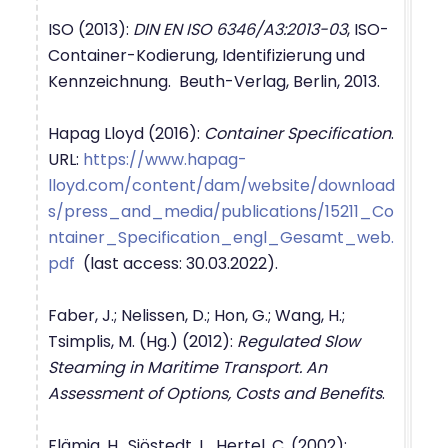
ISO (2013):
DIN EN ISO 6346/A3:2013-03
, ISO-
Container-Kodierung, Identifizierung und
Kennzeichnung. Beuth-Verlag, Berlin, 2013.
Hapag Lloyd (2016):
Container Specification
.
URL:
https://www.hapag-
lloyd.com/content/dam/website/download
s/press_and_media/publications/15211_Co
ntainer_Specification_engl_Gesamt_web.
pdf
(last access: 30.03.2022).
Faber, J.; Nelissen, D.; Hon, G.; Wang, H.;
Tsimplis, M. (Hg.) (2012):
Regulated Slow
Steaming in Maritime Transport. An
Assessment of Options, Costs and Benefits
.
Flämig, H., Sjöstedt, L., Hertel, C. (2002):