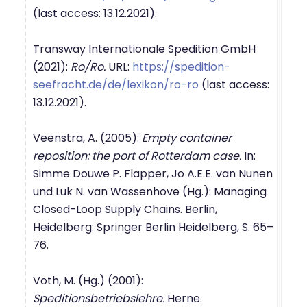
(last access: 13.12.2021).
Transway Internationale Spedition GmbH
(2021):
Ro/Ro.
URL:
https://spedition-
seefracht.de/de/lexikon/ro-ro
(last access:
13.12.2021).
Veenstra, A. (2005):
Empty container
reposition: the port of Rotterdam case.
In:
Simme Douwe P. Flapper, Jo A.E.E. van Nunen
und Luk N. van Wassenhove (Hg.): Managing
Closed-Loop Supply Chains. Berlin,
Heidelberg: Springer Berlin Heidelberg, S. 65–
76.
Voth, M. (Hg.) (2001):
Speditionsbetriebslehre.
Herne.