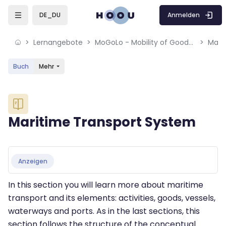
Skip to sidebar navigation menu
Skip to mobile navigation menu
Skip to sidebar hidden blocks
Skip to page footer
Zum Hauptinhalt
Anmelden
DE_DU
Lernangebote
MoGoLo - Mobility of Goods and Logistics Systems
Mari
Buch
Mehr
Blöcke
Maritime Transport System
Blöcke
Abschlussbedingungen
Anzeigen
In this section you will learn more about maritime
transport and its elements: activities, goods, vessels,
waterways and ports. As in the last sections, this
section follows the structure of the conceptual