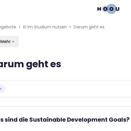
gation menu
en blocks
ngebote
KI im Studium nutzen
Darum geht es
Mehr
arum geht es
bedingungen
n
as sind die Sustainable Development Goals?