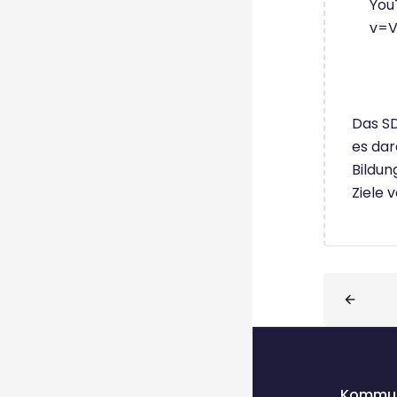
You
v=V
Das SD
es dar
Bildun
Ziele 
Blöcke
Kommun