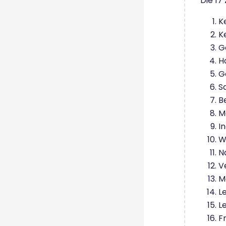
Die 17 
K
K
G
H
G
S
B
M
I
W
N
V
M
L
L
F