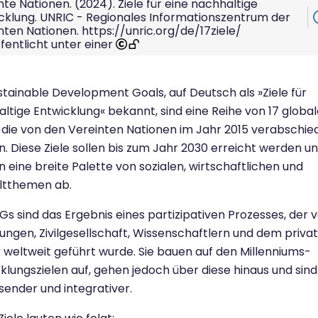
nte Nationen. (2024). Ziele für eine nachhaltige
info
cklung. UNRIC - Regionales Informationszentrum der
nten Nationen. https://unric.org/de/17ziele/
fentlicht unter einer
stainable Development Goals, auf Deutsch als »Ziele für
ltige Entwicklung« bekannt, sind eine Reihe von 17 globa
, die von den Vereinten Nationen im Jahr 2015 verabschie
. Diese Ziele sollen bis zum Jahr 2030 erreicht werden u
 eine breite Palette von sozialen, wirtschaftlichen und
tthemen ab.
Gs sind das Ergebnis eines partizipativen Prozesses, der 
ungen, Zivilgesellschaft, Wissenschaftlern und dem priva
 weltweit geführt wurde. Sie bauen auf den Millenniums-
klungszielen auf, gehen jedoch über diese hinaus und sind
ender und integrativer.