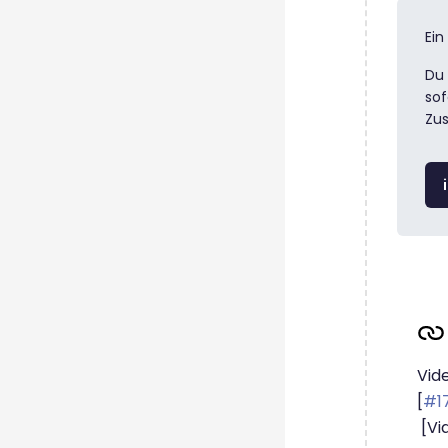
Ein
Du 
sof
Zu
Vide
[
#17
[Vi