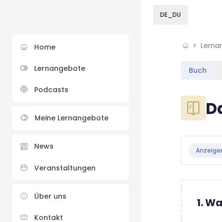
Skip to sidebar navi
Skip to sidebar hidd
Skip to page footer
Zum Hauptinhalt
DE_DU
Lerna
Home
Lernangebote
Buch
Podcasts
Blöcke
D
Meine Lernangebote
Blöcke
Abschluss
News
Anzeige
Veranstaltungen
Über uns
1. W
Kontakt