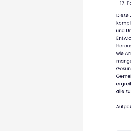
P
Diese 
komple
und Um
Entwic
Herau
wie Ar
mange
Gesund
Gemei
ergrei
alle z
Aufgab