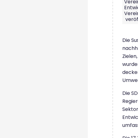
Verei
Entwi
Verei
veröf
Die Su
nachha
Zielen
wurden
decken
Umwel
Die SD
Regier
Sektor
Entwic
umfass