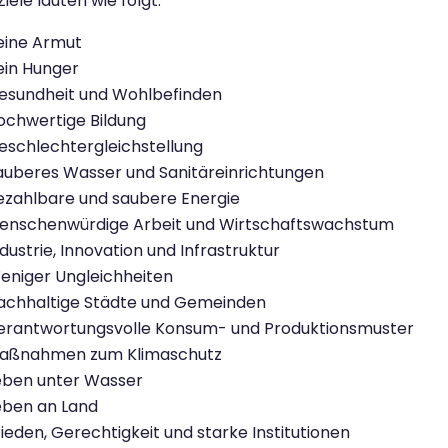
Ziele lauten wie folgt:
eine Armut
ein Hunger
esundheit und Wohlbefinden
ochwertige Bildung
eschlechtergleichstellung
auberes Wasser und Sanitäreinrichtungen
ezahlbare und saubere Energie
enschenwürdige Arbeit und Wirtschaftswachstum
ndustrie, Innovation und Infrastruktur
eniger Ungleichheiten
achhaltige Städte und Gemeinden
erantwortungsvolle Konsum- und Produktionsmuster
aßnahmen zum Klimaschutz
eben unter Wasser
eben an Land
rieden, Gerechtigkeit und starke Institutionen