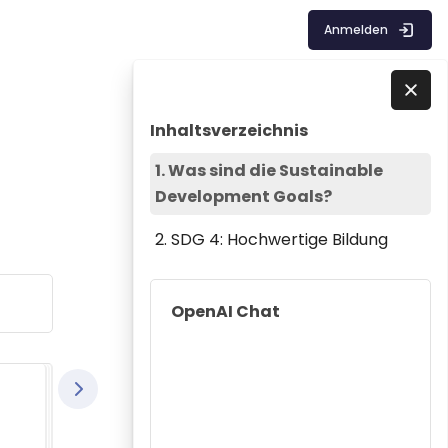
Anmelden
Blöcke
Inhaltsverzeichnis überspringen
Direkt zu - Schließen
Inhaltsverzeichnis
1. Was sind die Sustainable
Development Goals?
2. SDG 4: Hochwertige Bildung
OpenAI Chat überspringen
OpenAI Chat