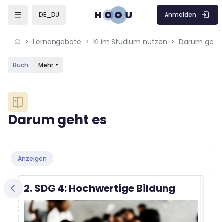
Skip to sidebar navigation menu
Skip to mobile navigation menu
Skip to sidebar hidden blocks
Skip to page footer
Zum Hauptinhalt
Anmelden
DE_DU
Lernangebote
KI im Studium nutzen
Darum geht
Buch
Mehr
Blöcke
Darum geht es
Blöcke
Abschlussbedingungen
Anzeigen
2. SDG 4: Hochwertige Bildung