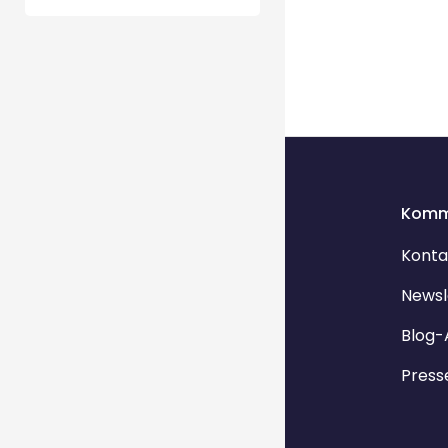
Komm
Konta
Newsl
Blog-
Press