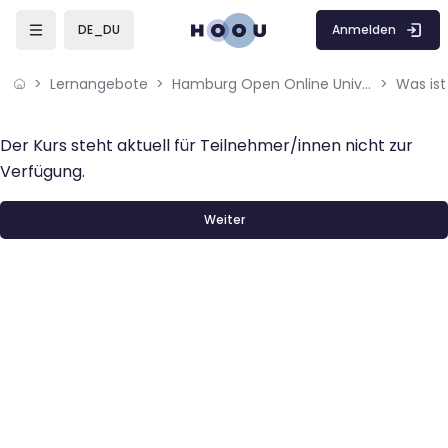
Zum Hauptinhalt
Anmelden
DE_DU
Lernangebote
Hamburg Open Online University
Was is
Der Kurs steht aktuell für Teilnehmer/innen nicht zur
Verfügung.
Weiter