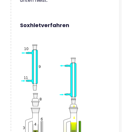
unten fließt.
Soxhletverfahren