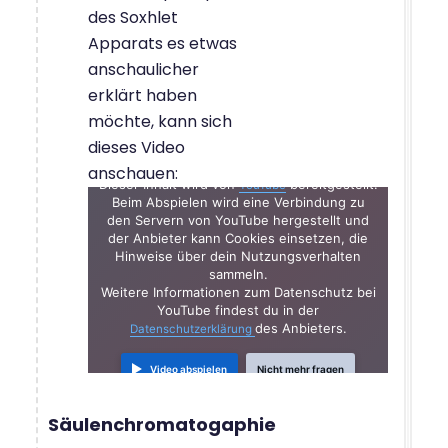
des Soxhlet
Apparats es etwas
anschaulicher
erklärt haben
möchte, kann sich
dieses Video
anschauen:
Dieser Inhalt wird von
bereitgestellt.
YouTube
Beim Abspielen wird eine Verbindung zu
den Servern von YouTube hergestellt und
der Anbieter kann Cookies einsetzen, die
Hinweise über dein Nutzungsverhalten
sammeln.
Weitere Informationen zum Datenschutz bei
YouTube findest du in der
des Anbieters.
Datenschutzerklärung
Video abspielen
Nicht mehr fragen
Säulenchromatogaphie