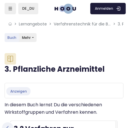
Skip to sidebar navigation menu
Skip to mobile navigation menu
Skip to sidebar hidden blocks
Skip to page footer
Zum Hauptinhalt
Anmelden
DE_DU
Lernangebote
Verfahrenstechnik für die Bioökonomie
3. Pf
Buch
Mehr
Blöcke
3. Pflanzliche Arzneimittel
Blöcke
Abschlussbedingungen
Anzeigen
In diesem Buch lernst Du die verschiedenen
Wirkstoffgruppen und Verfahren kennen.