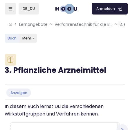
Skip to sidebar navigation menu
Skip to mobile navigation menu
Skip to sidebar hidden blocks
Skip to page footer
Zum Hauptinhalt
Anmelden
DE_DU
Lernangebote
Verfahrenstechnik für die Bioökonomie
3. Pf
Buch
Mehr
Blöcke
3. Pflanzliche Arzneimittel
Blöcke
Abschlussbedingungen
Anzeigen
In diesem Buch lernst Du die verschiedenen
Wirkstoffgruppen und Verfahren kennen.