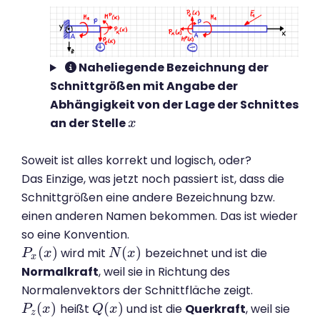
Naheliegende Bezeichnung der
Schnittgrößen mit Angabe der
Abhängigkeit von der Lage der Schnittes
an der Stelle
x
x
Soweit ist alles korrekt und logisch, oder?
Das Einzige, was jetzt noch passiert ist, dass die
Schnittgrößen eine andere Bezeichnung bzw.
einen anderen Namen bekommen. Das ist wieder
so eine Konvention.
(
)
(
)
wird mit
bezeichnet und ist die
P
P
x
(
x
x
)
N
N
(
x
x
)
x
Normalkraft
, weil sie in Richtung des
Normalenvektors der Schnittfläche zeigt.
(
)
(
)
heißt
und ist die
Querkraft
, weil sie
P
P
z
(
x
x
)
Q
Q
(
x
x
)
z