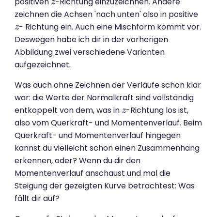
positiven
-Richtung einzuzeichnen. Andere
z
z
zeichnen die Achsen 'nach unten' also in positive
- Richtung ein. Auch eine Mischform kommt vor.
z
z
Deswegen habe ich dir in der vorherigen
Abbildung zwei verschiedene Varianten
aufgezeichnet.
Was auch ohne Zeichnen der Verläufe schon klar
war: die Werte der Normalkraft sind vollständig
entkoppelt von dem, was in
-Richtung los ist,
z
z
also vom Querkraft- und Momentenverlauf. Beim
Querkraft- und Momentenverlauf hingegen
kannst du vielleicht schon einen Zusammenhang
erkennen, oder? Wenn du dir den
Momentenverlauf anschaust und mal die
Steigung der gezeigten Kurve betrachtest: Was
fällt dir auf?