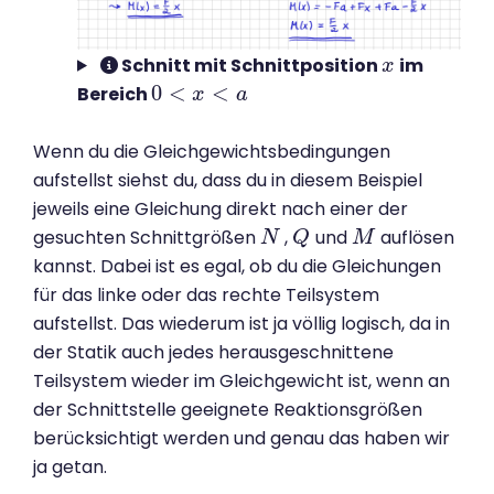
Schnitt mit Schnittposition
im
x
x
0
<
<
Bereich
0
<
x
<
a
x
a
Wenn du die Gleichgewichtsbedingungen
aufstellst siehst du, dass du in diesem Beispiel
jeweils eine Gleichung direkt nach einer der
gesuchten Schnittgrößen
,
und
auflösen
N
N
Q
Q
M
M
kannst. Dabei ist es egal, ob du die Gleichungen
für das linke oder das rechte Teilsystem
aufstellst. Das wiederum ist ja völlig logisch, da in
der Statik auch jedes herausgeschnittene
Teilsystem wieder im Gleichgewicht ist, wenn an
der Schnittstelle geeignete Reaktionsgrößen
berücksichtigt werden und genau das haben wir
ja getan.