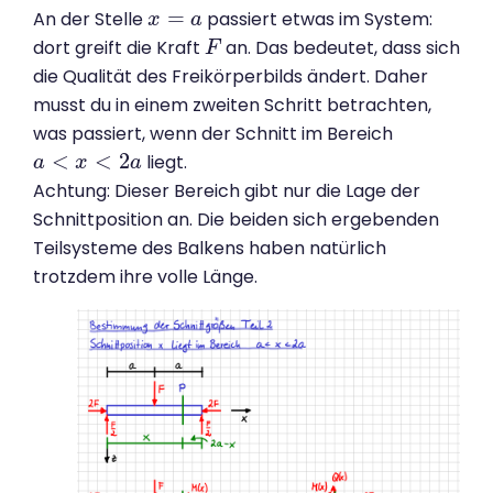
=
An der Stelle
passiert etwas im System:
x
x
=
a
a
dort greift die Kraft
an. Das bedeutet, dass sich
F
F
die Qualität des Freikörperbilds ändert. Daher
musst du in einem zweiten Schritt betrachten,
was passiert, wenn der Schnitt im Bereich
<
<
2
liegt.
a
a
<
x
<
2
x
a
a
Achtung: Dieser Bereich gibt nur die Lage der
Schnittposition an. Die beiden sich ergebenden
Teilsysteme des Balkens haben natürlich
trotzdem ihre volle Länge.