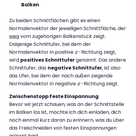
Balken
Zu beiden Schnittflächen gibt es einen
Normalenvektor der jeweiligen Schnittfläche, der
weg
vom zugehörigen Balkenstück zeigt.
Dasjenige Schnittufer, bei dem der
Normalenvektor in positive
-Richtung zeigt,
x
x
wird
positives Schnittufer
genannt. Das andere
Schnittufer, das
n
egative Schnittufer
, ist also
das Ufer, bei dem der nach außen zeigende
Normalenvektor in negative
-Richtung zeigt.
x
x
Zwischenstopp Feste Einspannung
Bevor wir jetzt schauen, was an der Schnittstelle
im Balken los ist, möchte ich dich einladen, dich
noch einmal kurz daran zu erinnern, was du über
das Freischneiden von festen Einspannungen
gelernt hast.