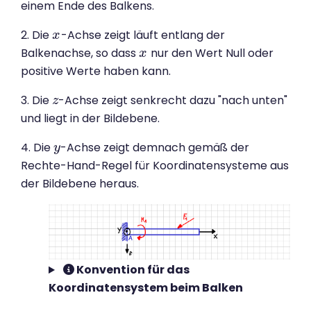
einem Ende des Balkens.
2. Die
-Achse zeigt läuft entlang der
x
x
Balkenachse, so dass
nur den Wert Null oder
x
x
positive Werte haben kann.
3. Die
-Achse zeigt senkrecht dazu "nach unten"
z
z
und liegt in der Bildebene.
4. Die
-Achse zeigt demnach gemäß der
y
y
Rechte-Hand-Regel für Koordinatensysteme aus
der Bildebene heraus.
Konvention für das
Koordinatensystem beim Balken