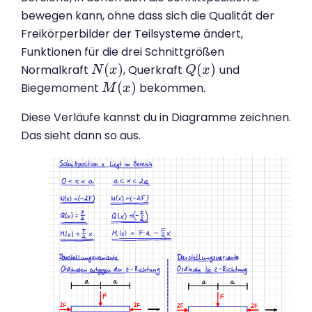
bewegen kann, ohne dass sich die Qualität der
Freikörperbilder der Teilsysteme ändert,
Funktionen für die drei Schnittgrößen
(
)
(
)
Normalkraft
, Querkraft
und
N
N
(
x
x
)
Q
Q
(
x
x
)
(
)
Biegemoment
bekommen.
M
M
(
x
)
x
Diese Verläufe kannst du in Diagramme zeichnen.
Das sieht dann so aus.