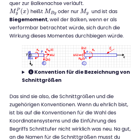
quer zur Balkenachse verläuft.
(
)
P
heißt
oder nur
und ist das
M
M
y
P
(
x
x
)
M
M
B
y
M
M
y
y
B
y
y
Biegemoment
, weil der Balken, wenn er als
verformbar betrachtet würde, sich durch die
Wirkung dieses Momentes durchbiegen würde.
Konvention für die Bezeichnung von
Schnittgrößen
Das sind sie also, die Schnittgrößen und die
zugehörigen Konventionen. Wenn du ehrlich bist,
ist bis auf die Konventionen für die Wahl des
Koordinatensystems und die Einführung des
Begriffs Schnittufer nicht wirklich was neu. Na gut,
an die Namen für die Schnittgrößen musst du