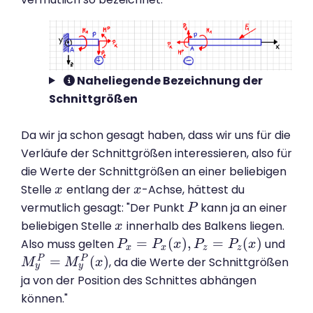
Naheliegende Bezeichnung der
Schnittgrößen
Da wir ja schon gesagt haben, dass wir uns für die
Verläufe der Schnittgrößen interessieren, also für
die Werte der Schnittgrößen an einer beliebigen
Stelle
entlang der
-Achse, hättest du
x
x
x
x
vermutlich gesagt: "Der Punkt
kann ja an einer
P
P
beliebigen Stelle
innerhalb des Balkens liegen.
x
x
=
(
)
,
=
(
)
Also muss gelten
und
P
P
x
=
P
x
(
P
x
)
,
P
x
z
=
P
P
z
(
x
)
P
x
x
x
z
z
=
(
)
P
P
, da die Werte der Schnittgrößen
M
M
y
P
=
M
y
M
P
(
x
)
x
y
y
ja von der Position des Schnittes abhängen
können."