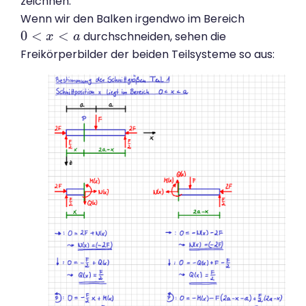
zeichnen.
Wenn wir den Balken irgendwo im Bereich
0
<
<
durchschneiden, sehen die
0
<
x
<
a
x
a
Freikörperbilder der beiden Teilsysteme so aus: