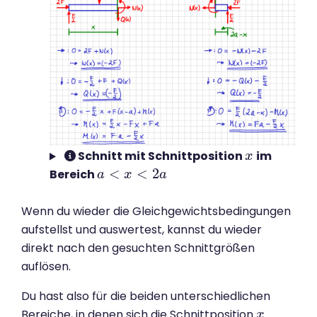
Schnitt mit Schnittposition
im
x
x
<
<
2
Bereich
a
a
<
x
<
2
x
a
a
Wenn du wieder die Gleichgewichtsbedingungen
aufstellst und auswertest, kannst du wieder
direkt nach den gesuchten Schnittgrößen
auflösen.
Du hast also für die beiden unterschiedlichen
Bereiche, in denen sich die Schnittposition
x
x