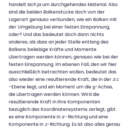
handelt sich ja um durchgehendes Material. Also
sind die beiden Balkenstücke doch von der
Lagerart genauso verbunden, wie ein Balken mit
der Umgebung bei einer festen Einspannung,
oder? Und das bedeutet doch dann nichts
anderes, als dass an jeder Stelle entlang des
Balkens beliebige Kräfte und Momente
übertragen werden können, genauso wie bei der
festen Einspannung. Im ebenen Fall, den wir hier
ausschließlich betrachten wollen, bedeutet das
also wieder eine resultierende Kraft, die in der
x
x
z
z
-Ebene liegt, und ein Moment um die
-Achse,
y
y
die übertragen werden können. Wird die
resultierende Kraft in ihre Komponenten
bezüglich des Koordinatensystems zerlegt, gibt
es eine Komponente in
-Richtung und eine
x
x
Komponente in
-Richtung. Es ist also alles genau
z
z