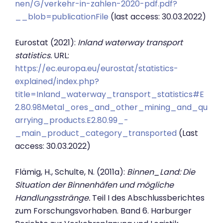
nen/G/verkehr-in-zahlen-2020-pdf.pdf?
__blob=publicationFile
(last access: 30.03.2022)
Eurostat (2021):
Inland waterway transport
statistics.
URL:
https://ec.europa.eu/eurostat/statistics-
explained/index.php?
title=Inland_waterway_transport_statistics#E
2.80.98Metal_ores_and_other_mining_and_qu
arrying_products.E2.80.99_-
_main_product_category_transported
(Last
access: 30.03.2022)
Flämig, H., Schulte, N. (2011a):
Binnen_Land: Die
Situation der Binnenhäfen und mögliche
Handlungsstränge.
Teil I des Abschlussberichtes
zum Forschungsvorhaben. Band 6. Harburger