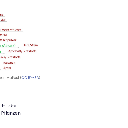
von MaPost (
CC BY-SA
)
öl- oder
 Pflanzen