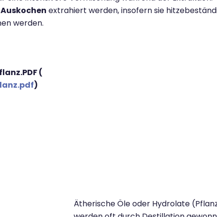
h
Auskochen
extrahiert werden, insofern sie hitzebeständi
nen werden.
lanz.PDF (
lanz.pdf
)
Ätherische Öle oder Hydrolate (Pfla
werden oft durch Destillation gewonn