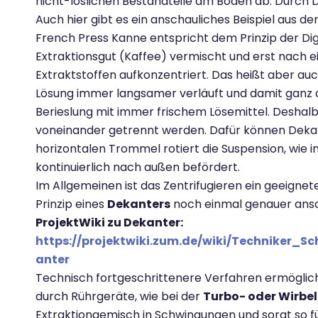
nicht-löslichen Bestandteile am Boden ab. Durch De
Auch hier gibt es ein anschauliches Beispiel aus d
French Press Kanne entspricht dem Prinzip der Dig
Extraktionsgut (Kaffee) vermischt und erst nach e
Extraktstoffen aufkonzentriert. Das heißt aber auc
Lösung immer langsamer verläuft und damit ganz a
Berieslung mit immer frischem Lösemittel. Deshal
voneinander getrennt werden. Dafür können Dekan
horizontalen Trommel rotiert die Suspension, wie i
kontinuierlich nach außen befördert.
Im Allgemeinen ist das Zentrifugieren ein geeigne
Prinzip eines
Dekanters
noch einmal genauer ans
ProjektWiki zu Dekanter:
https://projektwiki.zum.de/wiki/Techniker_
anter
Technisch fortgeschrittenere Verfahren ermöglich
durch Rührgeräte, wie bei der
Turbo- oder Wirbel
Extraktiongemisch in Schwingungen und sorgt so f