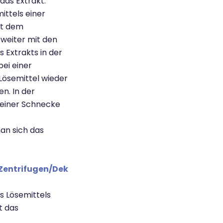
das Extrakt.
ittels einer
it dem
 weiter mit den
 Extrakts in der
ei einer
Lösemittel wieder
n. In der
n einer Schnecke
an sich das
Zentrifugen/Dek
s Lösemittels
t das