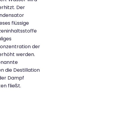
rhitzt. Der
ondensator
eses flüssige
zeninhaltsstoffe
liges
onzentration der
 erhöht werden.
enannte
n die Destillation
 der Dampf
n fließt.