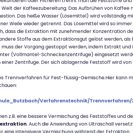
kantieren oder Filtrieren trennt man die Feststoffe und 
er Welt der Kaffeezubereitung. Das Aufbrühen von Kaffee m
estion. Das heiße Wasser (Lösemittel) wird vollständig m
iner Weile wieder getrennt. Das Lösemittel wird so immer
h, dass die Extraktion mit zunehmender Konzentration des
ndere Stoffe aus dem Extraktionsgut gelöst werden, als b
b muss der Vorgang gestoppt werden, indem Extrakt und 
ter (Vollmantel-Schneckenzentrifuge) eingesetzt werde
n einer Zentrifuge. Der sich ablagernde Feststoff wird vo
tes Trennverfahren für Fest-flüssig-Gemische.Hier kann m
chauen:
Schule_Butzbach/Verfahrenstechnik/Trennverfahren/
en z.B. eine bessere Vermischung des Feststoffes und de
extraktion
. Auch die Anwendung von Ultraschall versetz
ür eine intensivere Vermischung während der Extraktion.