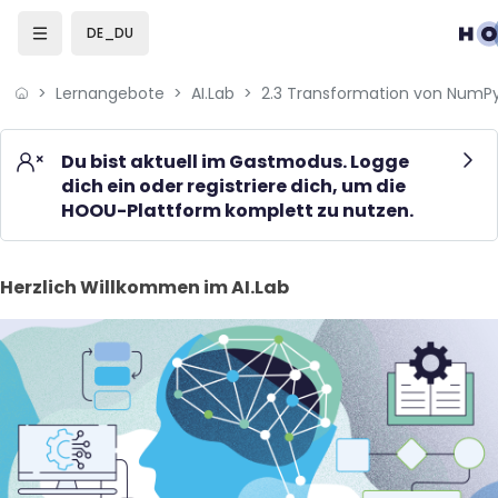
Skip to sidebar navigation menu
Skip to mobile navigation menu
Skip to page footer
Zum Hauptinhalt
DE_DU
Lernangebote
AI.Lab
2.3 Transformation von NumPy
Du bist aktuell im Gastmodus. Logge
dich ein oder registriere dich, um die
HOOU-Plattform komplett zu nutzen.
Blöcke
Herzlich Willkommen im AI.Lab überspringen
Herzlich Willkommen im AI.Lab