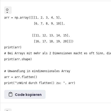
arr = np.array([[[1, 2, 3, 4, 5],

                 [6, 7, 8, 9, 10]],

                [[11, 12, 13, 14, 15],

                 [16, 17, 18, 19, 20]]])

print(arr)

# Bei Arrays mit mehr als 2 Dimensionen macht es oft Sinn, die
print(arr.shape)

# Umwandlung in eindimensionales Array

arr = arr.flatten()

Code kopieren