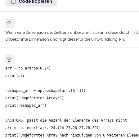
Code kopieren
Wenn eine Dimension der Zielform unbekannt ist, kann diese durch
-1
unbekannte Dimension und fügt diese für die Umwandlung ein.
arr = np.arange(0,24)

print(arr)

reshaped_arr = np.reshape(arr,(6,-1))

print("Umgeformtes Array:")

print(reshaped_arr)

#ACHTUNG: passt die Anzahl der Elemente des Arrays nicht 

arr = np.insert(arr, 24,(24,25,26,27,28,29))

print("Umgeformtes Array nach hinzufügen von 6 weiteren Elemen