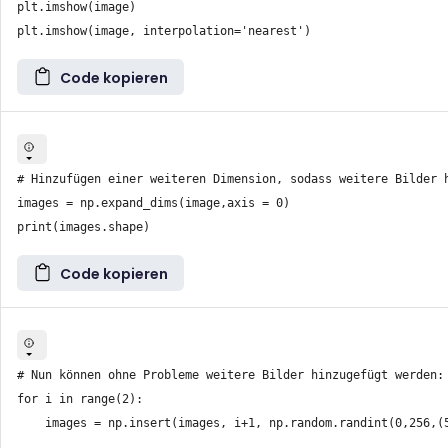
plt.imshow(image)

Code kopieren
# Hinzufügen einer weiteren Dimension, sodass weitere Bilder h
images = np.expand_dims(image,axis = 0)

Code kopieren
# Nun können ohne Probleme weitere Bilder hinzugefügt werden:

for i in range(2):

    images = np.insert(images, i+1, np.random.randint(0,256,(5