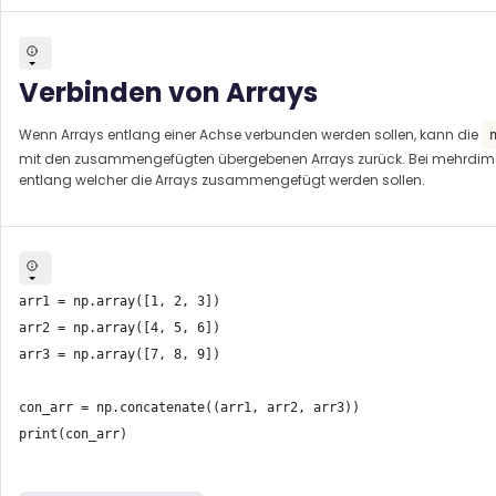
Verbinden von Arrays
Wenn Arrays entlang einer Achse verbunden werden sollen, kann die
mit den zusammengefügten übergebenen Arrays zurück. Bei mehrdime
entlang welcher die Arrays zusammengefügt werden sollen.
arr1 = np.array([1, 2, 3])

arr2 = np.array([4, 5, 6])

arr3 = np.array([7, 8, 9])

con_arr = np.concatenate((arr1, arr2, arr3))

print(con_arr)
