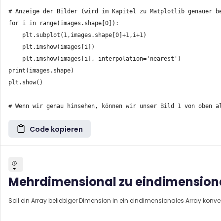
# Anzeige der Bilder (wird im Kapitel zu Matplotlib genauer be
for i in range(images.shape[0]):

    plt.subplot(1,images.shape[0]+1,i+1)

    plt.imshow(images[i])

    plt.imshow(images[i], interpolation='nearest')

print(images.shape)

plt.show()

Code kopieren
Mehrdimensional zu eindimension
Soll ein Array beliebiger Dimension in ein eindimensionales Array konve