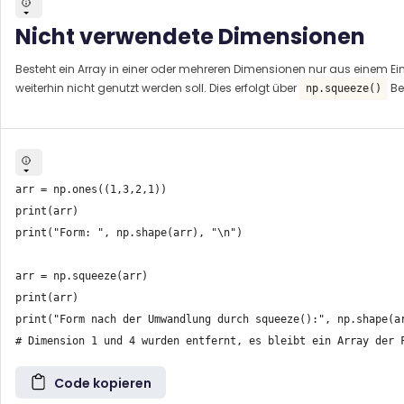
Nicht verwendete Dimensionen
Besteht ein Array in einer oder mehreren Dimensionen nur aus einem Ei
weiterhin nicht genutzt werden soll. Dies erfolgt über
Be
np.squeeze()
arr = np.ones((1,3,2,1))

print(arr)

print("Form: ", np.shape(arr), "\n")

arr = np.squeeze(arr)

print(arr)

print("Form nach der Umwandlung durch squeeze():", np.shape(ar
Code kopieren