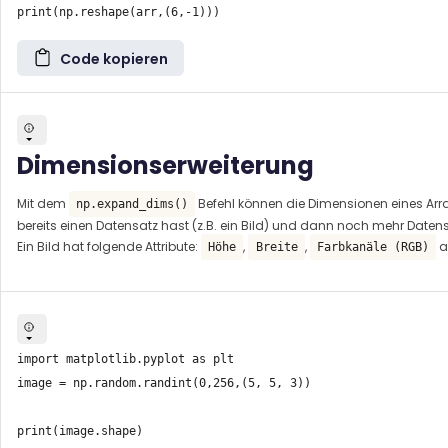
Code kopieren
Dimensionserweiterung
Mit dem
Befehl können die Dimensionen eines Array
np.expand_dims()
bereits einen Datensatz hast (z.B. ein Bild) und dann noch mehr Date
Ein Bild hat folgende Attribute:
,
,
a
Höhe
Breite
Farbkanäle (RGB)
import matplotlib.pyplot as plt

image = np.random.randint(0,256,(5, 5, 3))

print(image.shape)
