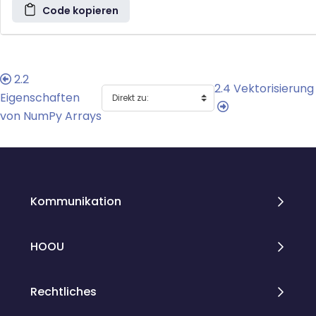
Code kopieren
2.2
2.4 Vektorisierung
Eigenschaften
von NumPy Arrays
Blöcke
Blöcke
Kommunikation
HOOU
Rechtliches