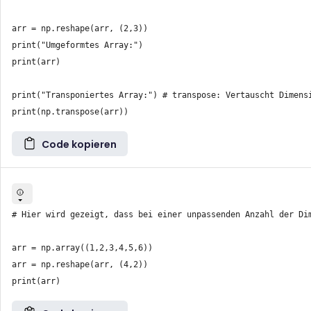
arr = np.reshape(arr, (2,3))

print("Umgeformtes Array:")

print(arr)

print("Transponiertes Array:") # transpose: Vertauscht Dimensi
Code kopieren
# Hier wird gezeigt, dass bei einer unpassenden Anzahl der Dim
arr = np.array((1,2,3,4,5,6))

arr = np.reshape(arr, (4,2))
